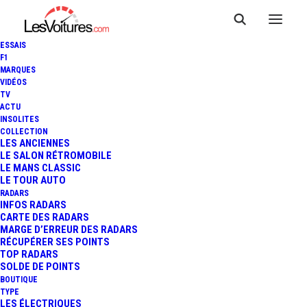
ESSAIS
F1
MARQUES
VIDÉOS
TV
ACTU
INSOLITES
COLLECTION
LES ANCIENNES
LE SALON RÉTROMOBILE
LE MANS CLASSIC
LE TOUR AUTO
RADARS
INFOS RADARS
CARTE DES RADARS
MARGE D’ERREUR DES RADARS
RÉCUPÉRER SES POINTS
TOP RADARS
9 juin 2013
SOLDE DE POINTS
BOUTIQUE
VIDÉO : LOEB À L’ESSAI
TYPE
LES ÉLECTRIQUES