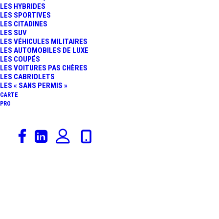
LES HYBRIDES
A7 : L’ALPINE A110 MET
LES SPORTIVES
LES CITADINES
LES SUV
FIN À LA COURSE DE
LES VÉHICULES MILITAIRES
LES AUTOMOBILES DE LUXE
DEUX CHAUFFARDS EN
LES COUPÉS
LES VOITURES PAS CHÈRES
LES CABRIOLETS
PERMIS PROBATOIRE
LES « SANS PERMIS »
CARTE
PRO
25 décembre 2025
Radars
,
PV
,
Sécurité Routière
,
Actualités Automobiles
Police & Gendarmerie
,
Polémiques
EXCÈS DE VITESSE :