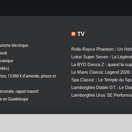
TV
urisme électrique
Rolls-Royce Phantom : Un Héri
truck
Lotus Super Seven : La Légère
écanique
La BYD Denza Z : quand la super
vidéo)
Le Mans Classic Legend 2026 :
ntes, 15 000 € d’amende, prison et
Spa Classic : Le Temple du Sp
Lamborghini Diablo GT : Le Di
 incendie, rappel massif
Lamborghini Urus SE Performa
ale en Guadeloupe