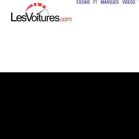
ESSAIS
F1
MARQUES
VIDÉOS
9 juillet 2013
VIDÉO : JET PRI
SUPER GT BY M