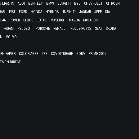
N MARTIN
AUDI
BENTLEY
BMW
BUGATTI
BYD
CHEVROLET
CITROËN
RARI
FIAT
FORD
HONDA
HYUNDAI
INFINITI
JAGUAR
JEEP
KIA
LAND ROVER
LEXUS
LOTUS
MASERATI
MAZDA
MCLAREN
PAGANI
PEUGEOT
PORSCHE
RENAULT
ROLLS-ROYCE
SEAT
SKODA
EN
VOLVO
EN PAPIER
COLORIAGES
ZFE
COVOITURAGE
GOUV
PRIME 2025
TS EN DIRECT