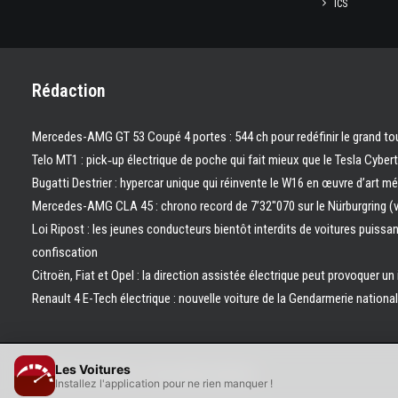
ICS
Rédaction
Mercedes-AMG GT 53 Coupé 4 portes : 544 ch pour redéfinir le grand to
Telo MT1 : pick‑up électrique de poche qui fait mieux que le Tesla Cyber
Bugatti Destrier : hypercar unique qui réinvente le W16 en œuvre d’art m
Mercedes-AMG CLA 45 : chrono record de 7’32″070 sur le Nürburgring (
Loi Ripost : les jeunes conducteurs bientôt interdits de voitures puissa
confiscation
Citroën, Fiat et Opel : la direction assistée électrique peut provoquer un
Renault 4 E-Tech électrique : nouvelle voiture de la Gendarmerie nation
Les Voitures
© 2026 Les Voitures. | Tous droits réservés.
Installez l'application pour ne rien manquer !