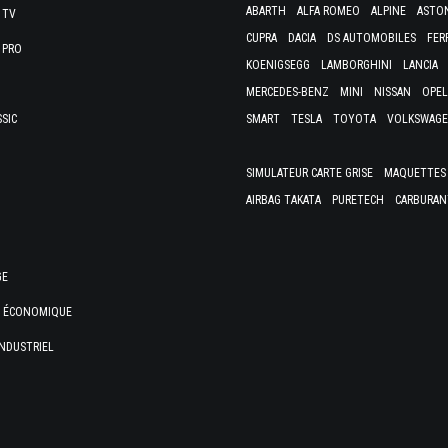
ABARTH
ALFA ROMEO
ALPINE
ASTO
 TV
CUPRA
DACIA
DS AUTOMOBILES
FER
 PRO
KOENIGSEGG
LAMBORGHINI
LANCIA
MERCEDES-BENZ
MINI
NISSAN
OPEL
SSIC
SMART
TESLA
TOYOTA
VOLKSWAG
SIMULATEUR CARTE GRISE
MAQUETTES 
AIRBAG TAKATA
PURETECH
CARBURAN
GE
E ÉCONOMIQUE
NDUSTRIEL