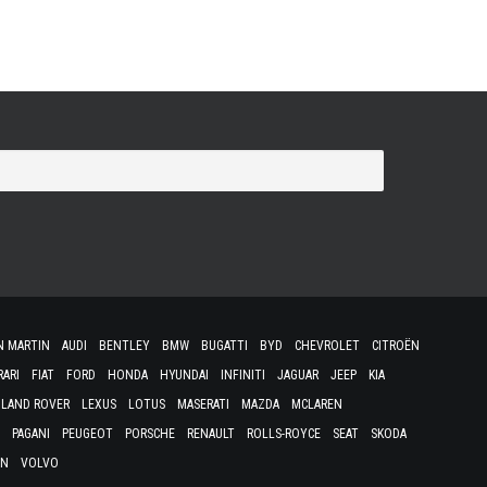
N MARTIN
AUDI
BENTLEY
BMW
BUGATTI
BYD
CHEVROLET
CITROËN
RARI
FIAT
FORD
HONDA
HYUNDAI
INFINITI
JAGUAR
JEEP
KIA
LAND ROVER
LEXUS
LOTUS
MASERATI
MAZDA
MCLAREN
PAGANI
PEUGEOT
PORSCHE
RENAULT
ROLLS-ROYCE
SEAT
SKODA
EN
VOLVO