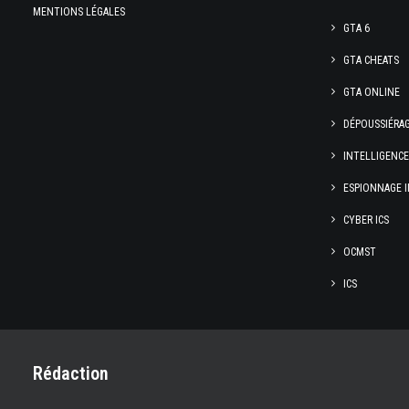
MENTIONS LÉGALES
GTA 6
GTA CHEATS
GTA ONLINE
DÉPOUSSIÉRA
INTELLIGENC
ESPIONNAGE I
CYBER ICS
OCMST
ICS
Rédaction