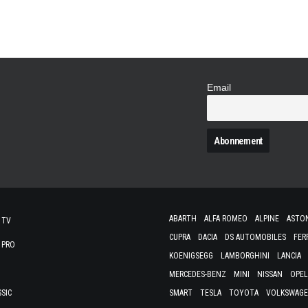
Email
N
ABARTH
ALFA ROMEO
ALPINE
ASTO
 TV
CUPRA
DACIA
DS AUTOMOBILES
FER
 PRO
KOENIGSEGG
LAMBORGHINI
LANCIA
MERCEDES-BENZ
MINI
NISSAN
OPEL
SSIC
SMART
TESLA
TOYOTA
VOLKSWAG