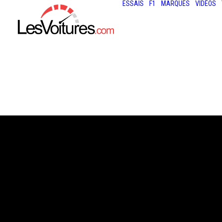
ESSAIS
F1
MARQUES
VIDÉOS
23 février 2018
F1 : LA SCUDERI
FERRARI PRÉSE