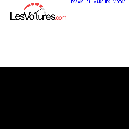
ESSAIS
F1
MARQUES
VIDÉOS
2 mars 2021
VOLVO C40 REC
SUV « À PILES »