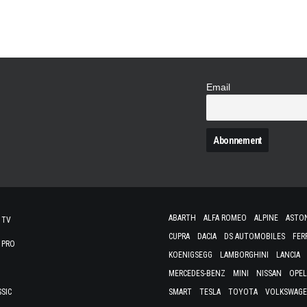
Email
N
ABARTH
ALFA ROMEO
ALPINE
ASTO
 TV
CUPRA
DACIA
DS AUTOMOBILES
FER
 PRO
KOENIGSEGG
LAMBORGHINI
LANCIA
MERCEDES-BENZ
MINI
NISSAN
OPEL
SSIC
SMART
TESLA
TOYOTA
VOLKSWAG