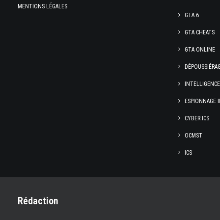
MENTIONS LÉGALES
GTA 6
GTA CHEATS
GTA ONLINE
DÉPOUSSIÉRA
INTELLIGENC
ESPIONNAGE I
CYBER ICS
OCMST
ICS
Rédaction