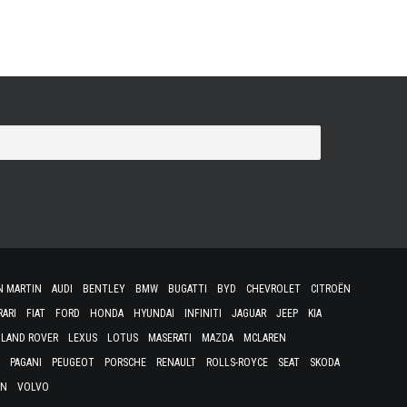
N MARTIN
AUDI
BENTLEY
BMW
BUGATTI
BYD
CHEVROLET
CITROËN
RARI
FIAT
FORD
HONDA
HYUNDAI
INFINITI
JAGUAR
JEEP
KIA
LAND ROVER
LEXUS
LOTUS
MASERATI
MAZDA
MCLAREN
PAGANI
PEUGEOT
PORSCHE
RENAULT
ROLLS-ROYCE
SEAT
SKODA
EN
VOLVO