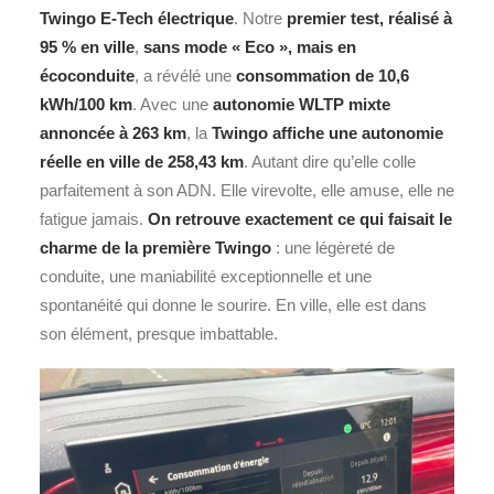
Twingo E‑Tech électrique
.
Notre
premier test, réalisé à
95 % en ville
,
sans
mode « Eco »,
mais en
écoconduite
, a révélé une
consommation de 10,6
kWh/100 km
. Avec une
autonomie WLTP mixte
annoncée à 263 km
, la
Twingo affiche une autonomie
réelle en ville de 258,43 km
. Autant dire qu’elle colle
parfaitement à son ADN. Elle virevolte, elle amuse, elle ne
fatigue jamais.
On retrouve exactement ce qui faisait le
charme de la première Twingo
: une légèreté de
conduite, une maniabilité exceptionnelle et une
spontanéité qui donne le sourire. En ville, elle est dans
son élément, presque imbattable.