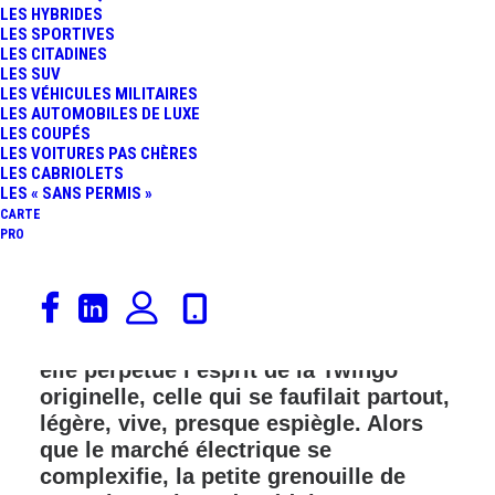
LES HYBRIDES
FR
LES SPORTIVES
LES CITADINES
LES SUV
LES VÉHICULES MILITAIRES
LES AUTOMOBILES DE LUXE
LES COUPÉS
LES VOITURES PAS CHÈRES
LES CABRIOLETS
LES « SANS PERMIS »
CARTE
PRO
La Renault Twingo E‑Tech électrique
fait partie de ces petites citadines qui
semblent éternelles. Et pour cause :
elle perpétue l’esprit de la Twingo
originelle, celle qui se faufilait partout,
légère, vive, presque espiègle. Alors
que le marché électrique se
complexifie, la petite grenouille de