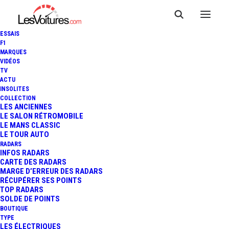
ESSAIS
F1
MARQUES
VIDÉOS
TV
RENAULT TWINGO E-TECH
ACTU
INSOLITES
ÉLECTRIQUE : NOTRE DOUBLE
COLLECTION
LES ANCIENNES
LE SALON RÉTROMOBILE
TEST D’AUTONOMIE EN VILLE
LE MANS CLASSIC
LE TOUR AUTO
ET EN PÉRI‑URBAIN
RADARS
INFOS RADARS
CARTE DES RADARS
MARGE D’ERREUR DES RADARS
RÉCUPÉRER SES POINTS
8 Minutes
|
23 mai 2026
TOP RADARS
SOLDE DE POINTS
BOUTIQUE
TYPE
LES ÉLECTRIQUES