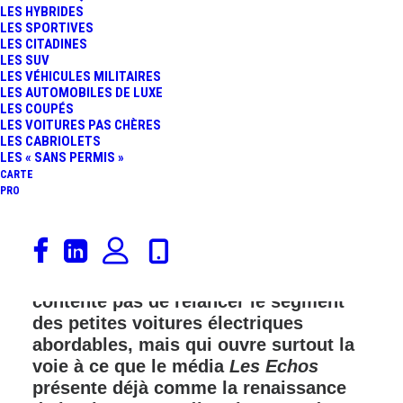
LES HYBRIDES
FR
LES SPORTIVES
LES CITADINES
LES SUV
LES VÉHICULES MILITAIRES
LES AUTOMOBILES DE LUXE
LES COUPÉS
LES VOITURES PAS CHÈRES
LES CABRIOLETS
LES « SANS PERMIS »
CARTE
PRO
Stellantis vient de déclencher un
séisme industriel en officialisant le
projet E‑Car, une initiative qui ne se
contente pas de relancer le segment
des petites voitures électriques
abordables, mais qui ouvre surtout la
voie à ce que le média
Les Echos
présente déjà comme la renaissance