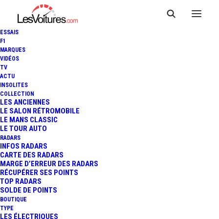
ESSAIS
F1
MARQUES
VIDÉOS
TV
CITROËN 2CV : STELLANTIS
ACTU
INSOLITES
PRÉPARE L’E‑CAR CHOC,
COLLECTION
LES ANCIENNES
LE SALON RÉTROMOBILE
HÉRITIÈRE ÉLECTRIQUE
LE MANS CLASSIC
LE TOUR AUTO
AUTOUR DES 15 000 €
RADARS
INFOS RADARS
CARTE DES RADARS
MARGE D’ERREUR DES RADARS
RÉCUPÉRER SES POINTS
8 Minutes
|
20 mai 2026
TOP RADARS
SOLDE DE POINTS
BOUTIQUE
TYPE
LES ÉLECTRIQUES