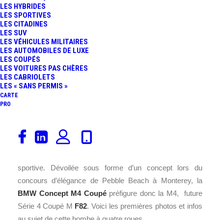
LES HYBRIDES
LES SPORTIVES
LES CITADINES
LES SUV
LES VÉHICULES MILITAIRES
LES AUTOMOBILES DE LUXE
LES COUPÉS
LES VOITURES PAS CHÈRES
LES CABRIOLETS
LES « SANS PERMIS »
CARTE
PRO
Il y a plus de 20 ans, en 1987,
BMW
Motorsport
a créé
la
berline
sportive de référence, la M3. Aujourd’hui place à
la M4 qui représente la 5ème génération de l’ultra
sportive. Dévoilée sous forme d’un concept lors du
concours d’élégance de Pebble Beach à Monterey, la
BMW Concept M4 Coupé
préfigure donc la M4, future
Série 4 Coupé M
F82
. Voici les premières photos et infos
au sujet de cette bombe à quatre roues.