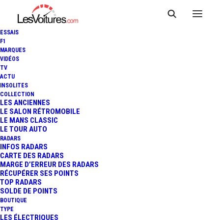
ESSAIS
F1
MARQUES
VIDÉOS
TV
ACTU
INSOLITES
BMW CONCEPT M4 COUPÉ :
COLLECTION
LES ANCIENNES
LE SALON RÉTROMOBILE
LA NOUVELLE M4 EST NÉE...
LE MANS CLASSIC
LE TOUR AUTO
RADARS
INFOS RADARS
2 Minutes
|
18 août 2013
CARTE DES RADARS
MARGE D’ERREUR DES RADARS
RÉCUPÉRER SES POINTS
TOP RADARS
SOLDE DE POINTS
BOUTIQUE
FR
TYPE
LES ÉLECTRIQUES