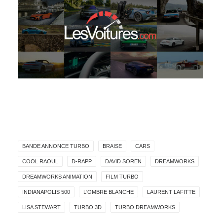
BANDE ANNONCE TURBO
BRAISE
CARS
COOL RAOUL
D-RAPP
DAVID SOREN
DREAMWORKS
DREAMWORKS ANIMATION
FILM TURBO
INDIANAPOLIS 500
L'OMBRE BLANCHE
LAURENT LAFITTE
LISA STEWART
TURBO 3D
TURBO DREAMWORKS