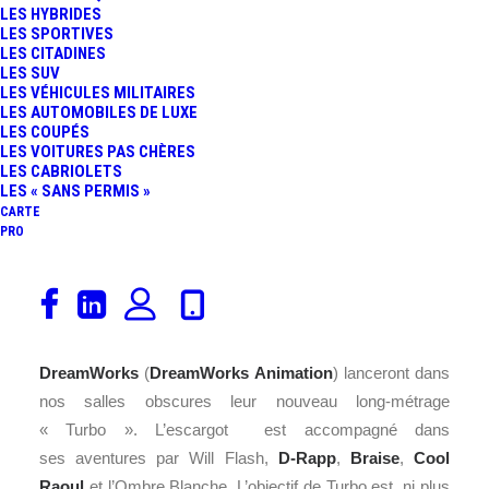
LES HYBRIDES
LES SPORTIVES
LES CITADINES
LES SUV
LES VÉHICULES MILITAIRES
LES AUTOMOBILES DE LUXE
LES COUPÉS
LES VOITURES PAS CHÈRES
LES CABRIOLETS
LES « SANS PERMIS »
CARTE
PRO
Vous connaissez Flash McQueen (
Cars
) et voici
maintenant Turbo, l’escargot plus rapide que les
monoplaces. Le 16 octobre prochain, les studios
DreamWorks
(
DreamWorks Animation
) lanceront dans
nos salles obscures leur nouveau long-métrage
« Turbo ». L’escargot est accompagné dans
ses aventures par Will Flash,
D-Rapp
,
Braise
,
Cool
Raoul
et l’Ombre Blanche. L’objectif de Turbo est, ni plus