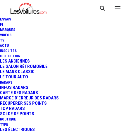
ESSAIS
F1
MARQUES
VIDÉOS
TV
ACTU
BOUGIES D’ALLUMAGE ET DE
INSOLITES
COLLECTION
PRÉCHAUFFAGE : OÙ LES
LES ANCIENNES
LE SALON RÉTROMOBILE
LE MANS CLASSIC
COMMANDER ?
LE TOUR AUTO
RADARS
INFOS RADARS
CARTE DES RADARS
5 Minutes
|
14 février 2022
MARGE D’ERREUR DES RADARS
RÉCUPÉRER SES POINTS
TOP RADARS
SOLDE DE POINTS
BOUTIQUE
TYPE
LES ÉLECTRIQUES
FR