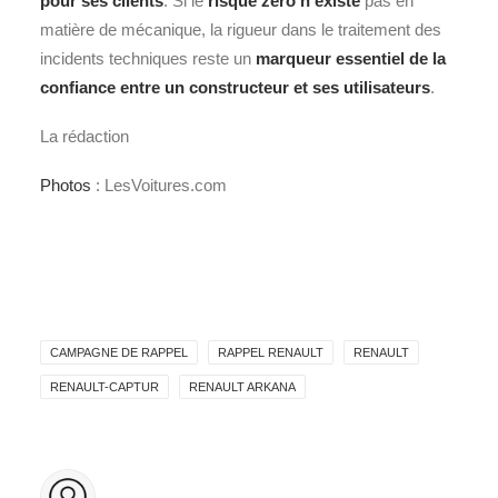
pour ses clients
. Si le
risque zéro n’existe
pas en
matière de mécanique, la rigueur dans le traitement des
incidents techniques reste un
marqueur essentiel de la
confiance entre un constructeur et ses utilisateurs
.
La rédaction
Photos
: LesVoitures.com
CAMPAGNE DE RAPPEL
RAPPEL RENAULT
RENAULT
RENAULT-CAPTUR
RENAULT ARKANA