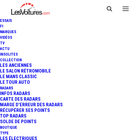
ESSAIS
F1
MARQUES
VIDÉOS
TV
RENAULT : CAMPAGNE DE
ACTU
INSOLITES
RAPPEL PRÉVENTIVE POUR
COLLECTION
LES ANCIENNES
LE SALON RÉTROMOBILE
155 825 MODÈLES HYBRIDES
LE MANS CLASSIC
LE TOUR AUTO
(BOÎTE DE VITESSES)
RADARS
INFOS RADARS
CARTE DES RADARS
MARGE D’ERREUR DES RADARS
RÉCUPÉRER SES POINTS
4 Minutes
|
6 août 2025
TOP RADARS
SOLDE DE POINTS
BOUTIQUE
TYPE
LES ÉLECTRIQUES