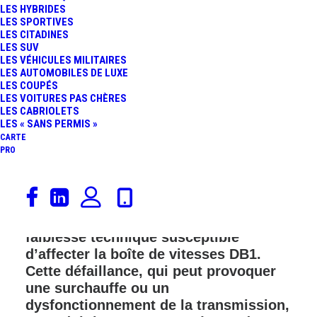
LES HYBRIDES
FR
LES SPORTIVES
LES CITADINES
LES SUV
LES VÉHICULES MILITAIRES
LES AUTOMOBILES DE LUXE
LES COUPÉS
LES VOITURES PAS CHÈRES
LES CABRIOLETS
LES « SANS PERMIS »
CARTE
PRO
Depuis son introduction en 2020, le
moteur hybride 1.6 l développé par
Renault a progressivement révélé une
faiblesse technique susceptible
d’affecter la boîte de vitesses DB1.
Cette défaillance, qui peut provoquer
une surchauffe ou un
dysfonctionnement de la transmission,