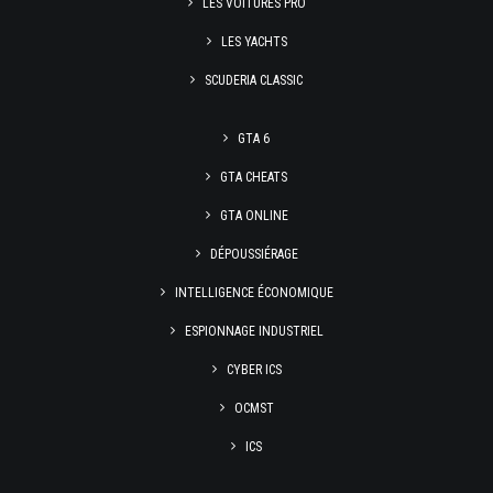
LES VOITURES PRO
LES YACHTS
SCUDERIA CLASSIC
GTA 6
GTA CHEATS
GTA ONLINE
DÉPOUSSIÉRAGE
INTELLIGENCE ÉCONOMIQUE
ESPIONNAGE INDUSTRIEL
CYBER ICS
OCMST
ICS