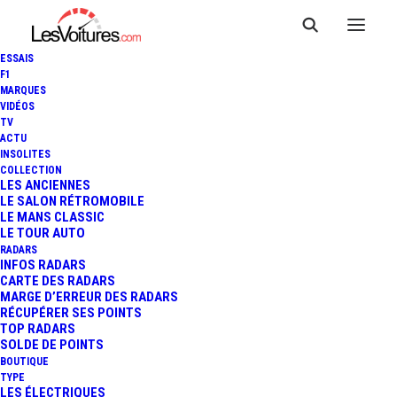
ESSAIS
F1
MARQUES
VIDÉOS
TV
ACTU
INSOLITES
CHEVROLET FNR CONCEPT :
COLLECTION
LES ANCIENNES
LE SALON RÉTROMOBILE
L'ALIEN AUTOMOBILE !
LE MANS CLASSIC
LE TOUR AUTO
RADARS
INFOS RADARS
1 Minutes
|
21 avril 2015
CARTE DES RADARS
MARGE D’ERREUR DES RADARS
RÉCUPÉRER SES POINTS
TOP RADARS
SOLDE DE POINTS
BOUTIQUE
FR
TYPE
LES ÉLECTRIQUES