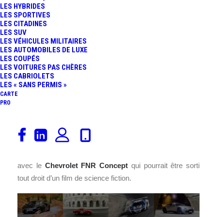
LES HYBRIDES
LES SPORTIVES
LES CITADINES
LES SUV
LES VÉHICULES MILITAIRES
LES AUTOMOBILES DE LUXE
LES COUPÉS
LES VOITURES PAS CHÈRES
LES CABRIOLETS
LES « SANS PERMIS »
CARTE
PRO
La voiture autonome est dans les cartons de tous les
constructeurs automobiles. Les américains en font des
tonnes comme toujours et pour notre plus grand plaisir
avec le
Chevrolet
FNR Concept
qui pourrait être sorti
tout droit d’un film de science fiction.