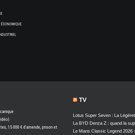
GE
E ÉCONOMIQUE
NDUSTRIEL
TV
écanique
Lotus Super Seven : La Légère
vidéo)
La BYD Denza Z : quand la super
ntes, 15 000 € d’amende, prison et
Le Mans Classic Legend 2026 :