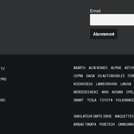
Email
N
ABARTH
ALFA ROMEO
ALPINE
ASTO
 TV
CUPRA
DACIA
DS AUTOMOBILES
FER
 PRO
KOENIGSEGG
LAMBORGHINI
LANCIA
MERCEDES-BENZ
MINI
NISSAN
OPEL
SSIC
SMART
TESLA
TOYOTA
VOLKSWAG
SIMULATEUR CARTE GRISE
MAQUETTES 
AIRBAG TAKATA
PURETECH
CARBURAN