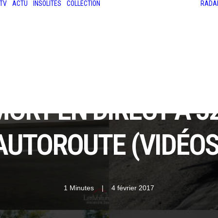
TV
ACTU
INSOLITES
COLLECTION
RADA
LES ANCIENNES
LE SALON RÉTROMOBILE
LE MANS CLASSIC
LE TOUR AUTO
 MORT EN DIRECT À 3
AUTOROUTE (VIDÉOS
1 Minutes
|
4 février 2017