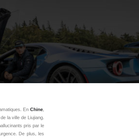
dramatiques. En
Chine
,
 la ville de Liujiang.
allucinants pris par le
urgence. De plus, les