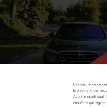
L’inconscience de ce
le week-end dernier, 
Avant le crash fatal, 
chauffard qui zigzag