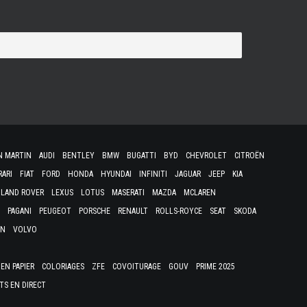
N MARTIN
AUDI
BENTLEY
BMW
BUGATTI
BYD
CHEVROLET
CITROËN
RARI
FIAT
FORD
HONDA
HYUNDAI
INFINITI
JAGUAR
JEEP
KIA
LAND ROVER
LEXUS
LOTUS
MASERATI
MAZDA
MCLAREN
PAGANI
PEUGEOT
PORSCHE
RENAULT
ROLLS-ROYCE
SEAT
SKODA
EN
VOLVO
EN PAPIER
COLORIAGES
ZFE
COVOITURAGE
GOUV
PRIME 2025
TS EN DIRECT