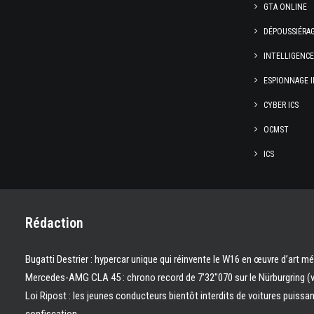
GTA ONLINE
DÉPOUSSIÉRA
INTELLIGENC
ESPIONNAGE I
CYBER ICS
OCMST
ICS
Rédaction
Bugatti Destrier : hypercar unique qui réinvente le W16 en œuvre d’art m
Mercedes-AMG CLA 45 : chrono record de 7’32″070 sur le Nürburgring (
Loi Ripost : les jeunes conducteurs bientôt interdits de voitures puissa