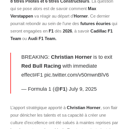
8 titres Pilotes et 6 titres Constructeurs
. La question
qui se pose alors est de savoir comment
Max
Verstappen
va réagir au départ d’
Horner
. Ce dernier
pourrait rebondir au sein de l’une des
futures
écuries
qui
seront engagées en
F1
dès
2026
, à savoir
Cadillac F1
Team
ou
Audi F1 Team
.
BREAKING:
Christian Horner
is to exit
Red Bull Racing
with immediate
effect
#F1
pic.twitter.com/v50mwnBlV6
— Formula 1 (@
F1
)
July 9, 2025
L’apport stratégique apporté à
Christian Horner
, son flair
pour dénicher les talents et sa capacité à créer une
culture d’excellence ont été salués à maintes reprises par