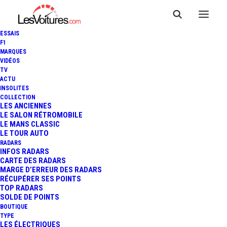
ESSAIS
F1
MARQUES
VIDÉOS
TV
F1 : CHRISTIAN HORNER VIRÉ
ACTU
INSOLITES
DE CHEZ RED BULL RACING,
COLLECTION
LES ANCIENNES
LE SALON RÉTROMOBILE
MAX VERSTAPPEN VERS
LE MANS CLASSIC
LE TOUR AUTO
MERCEDES-AMG ?
RADARS
INFOS RADARS
CARTE DES RADARS
MARGE D’ERREUR DES RADARS
RÉCUPÉRER SES POINTS
5 Minutes
|
9 juillet 2025
TOP RADARS
SOLDE DE POINTS
BOUTIQUE
TYPE
LES ÉLECTRIQUES