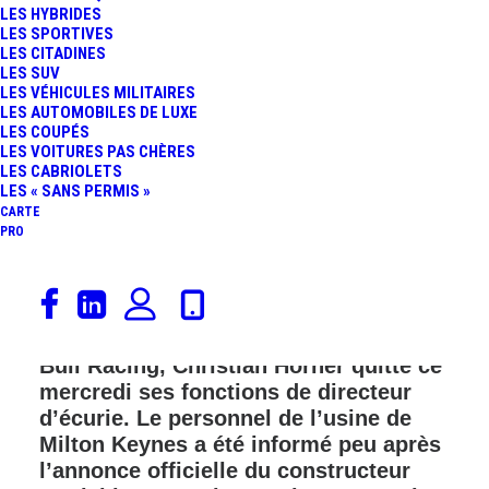
LES HYBRIDES
FR
LES SPORTIVES
LES CITADINES
LES SUV
LES VÉHICULES MILITAIRES
LES AUTOMOBILES DE LUXE
LES COUPÉS
LES VOITURES PAS CHÈRES
LES CABRIOLETS
LES « SANS PERMIS »
CARTE
PRO
C’est une page monumentale qui se
tourne dans l’histoire de la Formule 1.
Après deux décennies à la tête de Red
Bull Racing, Christian Horner quitte ce
mercredi ses fonctions de directeur
d’écurie. Le personnel de l’usine de
Milton Keynes a été informé peu après
l’annonce officielle du constructeur