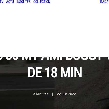
TV
ACTU
INSOLITES
COLLECTION
RADA
LES ANCIENNES
LE SALON RÉTROMOBILE
LE MANS CLASSIC
LE TOUR AUTO
ES 50 MY AMI BUGGY
DE 18 MIN
3 Minutes
|
22 juin 2022