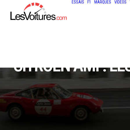
ESSAIS
F1
MARQUES
VIDÉOS
CITROËN AMI : L