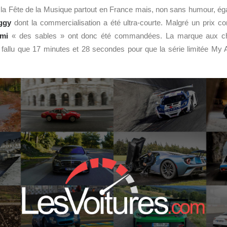
ait la Fête de la Musique partout en France mais, non sans humour, ég
ggy
dont la commercialisation a été ultra-courte. Malgré un prix c
Ami
« des sables » ont donc été commandées. La marque aux 
n’a fallu que 17 minutes et 28 secondes pour que la série limitée My