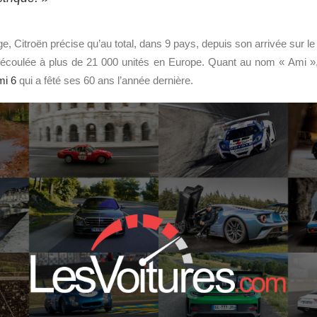
ge, Citroën précise qu’au total, dans 9 pays, depuis son arrivée sur l
écoulée à plus de 21 000 unités en Europe. Quant au nom « Ami », r
mi 6
qui a fêté ses 60 ans l’année dernière.