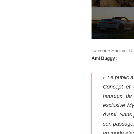
Laurence Hansen, Dire
Ami Buggy
:
«
Le public 
Concept et 
heureux de 
exclusive My
d’Ami. Sans 
son passager 
en mode élec