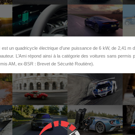
i
est un quadricycle électrique d’une puissance de 6 kW, de 2,41 m d
hauteur. L’Ami répond ainsi à la catégorie des voitures sans permis 
ermis AM, ex-BSR : Brevet de Sécurité Routière).