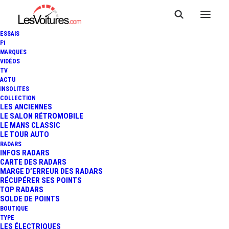
ESSAIS
F1
MARQUES
VIDÉOS
TV
ACTU
RADARS URBAINS : IL
INSOLITES
COLLECTION
SERONT SIGNALÉS PAR DES
LES ANCIENNES
LE SALON RÉTROMOBILE
LE MANS CLASSIC
PANNEAUX MINUSCULES
LE TOUR AUTO
RADARS
INFOS RADARS
CARTE DES RADARS
3 Minutes
|
23 juin 2022
MARGE D’ERREUR DES RADARS
RÉCUPÉRER SES POINTS
TOP RADARS
SOLDE DE POINTS
BOUTIQUE
TYPE
LES ÉLECTRIQUES
FR