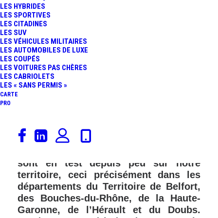
LES HYBRIDES
LES SPORTIVES
LES CITADINES
LES SUV
LES VÉHICULES MILITAIRES
LES AUTOMOBILES DE LUXE
LES COUPÉS
LES VOITURES PAS CHÈRES
LES CABRIOLETS
LES « SANS PERMIS »
CARTE
PRO
« Dans la famille radar, je voudrais le
radar urbain ». Les radars urbains
(ETU : Equipement de Terrain Urbain)
sont en test depuis peu sur notre
territoire, ceci précisément dans les
départements du Territoire de Belfort,
des Bouches-du-Rhône, de la Haute-
Garonne, de l’Hérault et du Doubs.