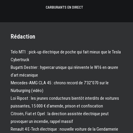
CARBURANTS EN DIRECT
Rédaction
Telo MT1 : pick‑up électrique de poche qui fait mieux que le Tesla
Cybertruck
Bugatti Destrier : hypercar unique qui réinvente le W16 en œuvre
d’art mécanique
Mercedes-AMG CLA 45 : chrono record de 7’32″070 sur le
Nürburgring (vidéo)
Loi Ripost : les jeunes conducteurs bientôt interdits de voitures
puissantes, 15 000 € d’amende, prison et confiscation
Citroën, Fiat et Opel : la direction assistée électrique peut
provoquer un incendie, rappel massif
Renault 4 E-Tech électrique : nouvelle voiture de la Gendarmerie