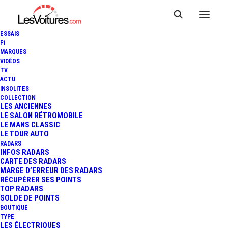
ESSAIS
F1
MARQUES
VIDÉOS
TV
ACTU
INSOLITES
CITROËN WRC 2013 - RALLYE
COLLECTION
LES ANCIENNES
LE SALON RÉTROMOBILE
D'ALLEMAGNE - JOUR 1
LE MANS CLASSIC
LE TOUR AUTO
RADARS
INFOS RADARS
1 Minute
|
22 août 2013
CARTE DES RADARS
MARGE D’ERREUR DES RADARS
RÉCUPÉRER SES POINTS
TOP RADARS
SOLDE DE POINTS
BOUTIQUE
FR
TYPE
LES ÉLECTRIQUES