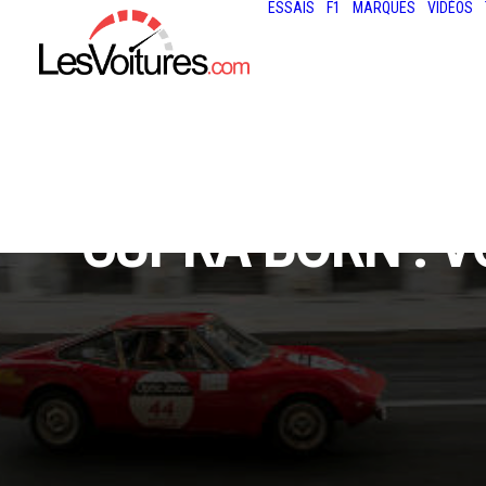
ESSAIS
F1
MARQUES
VIDÉOS
CUPRA BORN : V