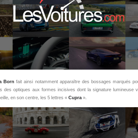
a Born
fait ainsi notamment apparaître des bossages marqués po
rs des optiques aux formes incisives dont la signature lumineuse v
ille, en son centre, les 5 lettres «
Cupra
».