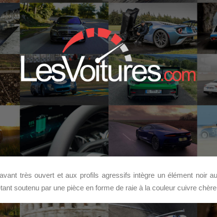
avant très ouvert et aux profils agressifs intègre un élément noir au
t étant soutenu par une pièce en forme de raie à la couleur cuivre chèr