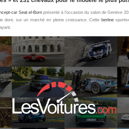
les » et 231 chevaux pour le modèle le plus pui
ncept-car
Seat el-Born
présenté à l’occasion du salon de Genève 201
e donc sur un marché en pleine croissance. Cette
berline
sportiv
ayant.