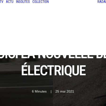
TV
ACTU
INSOLITES
COLLECTION
RADA
LES ANCIENNES
LE SALON RÉTROMOBILE
LE MANS CLASSIC
LE TOUR AUTO
OICI LA NOUVELLE B
ÉLECTRIQUE
6 Minutes
|
25 mai 2021