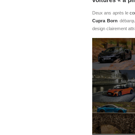
voitures « à pi
Deux ans après le
co
Cupra Born
débarqu
design clairement attr