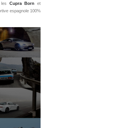
e les
Cupra Born
et
portive espagnole 100%