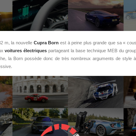
32 m, la nouvelle
Cupra Born
est à peine plus grande que sa « cous
eux
voitures électriques
partageant la base technique MEB du group
oche, la Born possède donc de très nombreux arguments de style
ssive.