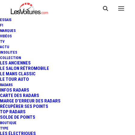
ESSAIS
F1
MARQUES
VIDÉOS
TV
ACTU
CORVETTE C7 STINGRAY :
INSOLITES
COLLECTION
ROAD TRIP HOMMAGE EN
LES ANCIENNES
LE SALON RÉTROMOBILE
LE MANS CLASSIC
NORMANDIE
LE TOUR AUTO
RADARS
INFOS RADARS
CARTE DES RADARS
18 Minutes
|
25 juin 2014
MARGE D’ERREUR DES RADARS
RÉCUPÉRER SES POINTS
TOP RADARS
SOLDE DE POINTS
BOUTIQUE
TYPE
LES ÉLECTRIQUES
FR