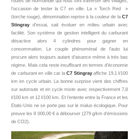
routes de Normandie qui nous font traverser des villages,
l’occasion de tester la C7 en ville. La « Torch Red »
(torche rouge), dénomination reprise à la couleur de la
C7
Stingray
d’essai, sait évoluer en milieu urbain avec
facilité. Son système de gestion intelligent du carburant
désactive alors 4 cylindres pour gagner en
consommation. Le couple phénoménal de l’auto lui
procure alors toujours autant d’aisance même à très bas
régime. Mais cela reste insuffisant en termes d’économie
de carburant en ville car la
C7 Stingray
affiche 19,1 l/100
km en cycle urbain. La bonne surprise vient des chiffres
sur autoroute et en cycle mixte avec respectivement 7,8
l/100 km et 12 l/100 km. Et l’entente entre la France et les
Etats-Unis ne se porte pas sur le malus écologique. Pour
preuve les 8 000,00 € à débourser (279 g/km d’émissions
de CO2).