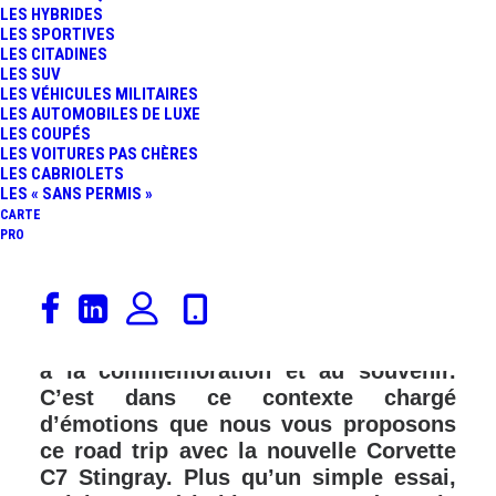
LES HYBRIDES
LES SPORTIVES
LES CITADINES
LES SUV
LES VÉHICULES MILITAIRES
LES AUTOMOBILES DE LUXE
LES COUPÉS
LES VOITURES PAS CHÈRES
LES CABRIOLETS
LES « SANS PERMIS »
CARTE
PRO
6 juin 1944, les forces alliées
débarquent en Normandie pour libérer
la France. 70 ans plus tard, l’heure est
à la commémoration et au souvenir.
C’est dans ce contexte chargé
d’émotions que nous vous proposons
ce road trip avec la nouvelle Corvette
C7 Stingray. Plus qu’un simple essai,