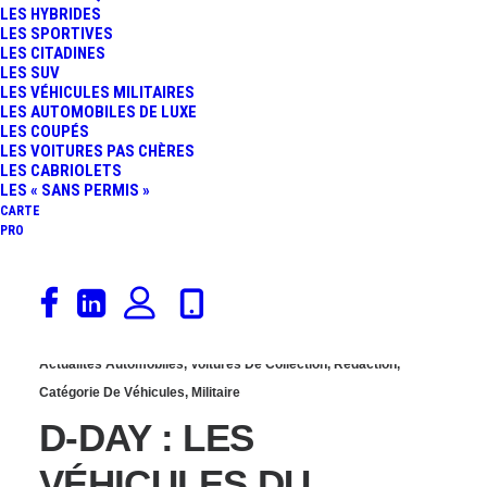
LES HYBRIDES
1945 : HONORONS LA
LES SPORTIVES
LES CITADINES
LES SUV
JEEP WILLYS, LE
LES VÉHICULES MILITAIRES
LES AUTOMOBILES DE LUXE
LES COUPÉS
« SOLDAT ROULANT »
LES VOITURES PAS CHÈRES
LES CABRIOLETS
LES « SANS PERMIS »
CARTE
PRO
6 juin 2024
Actualités Automobiles
,
Voitures De Collection
,
Rédaction
,
Catégorie De Véhicules
,
Militaire
D-DAY : LES
VÉHICULES DU