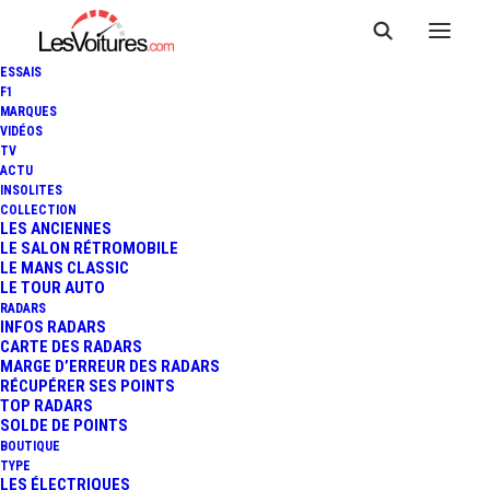
ESSAIS
F1
MARQUES
VIDÉOS
TV
ACTU
ALLEMAGNE : UN EXCÈS DE
INSOLITES
COLLECTION
VITESSE ANNULÉ GRÂCE À
LES ANCIENNES
LE SALON RÉTROMOBILE
LE MANS CLASSIC
UN PIGEON
LE TOUR AUTO
RADARS
INFOS RADARS
CARTE DES RADARS
2 Minutes
|
3 juin 2019
MARGE D’ERREUR DES RADARS
RÉCUPÉRER SES POINTS
TOP RADARS
SOLDE DE POINTS
BOUTIQUE
TYPE
LES ÉLECTRIQUES
FR