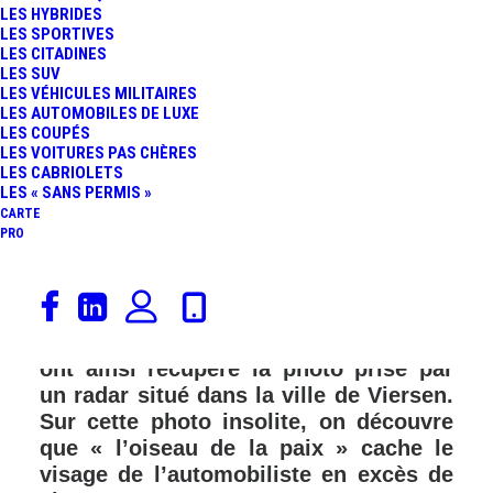
LES HYBRIDES
LES SPORTIVES
LES CITADINES
LES SUV
LES VÉHICULES MILITAIRES
LES AUTOMOBILES DE LUXE
LES COUPÉS
LES VOITURES PAS CHÈRES
LES CABRIOLETS
LES « SANS PERMIS »
CARTE
PRO
Depuis quelques jours en Allemagne,
une colombe est devenue la star du
web. Nos confrères de chez Auto Bild
ont ainsi récupéré la photo prise par
un radar situé dans la ville de Viersen.
Sur cette photo insolite, on découvre
que « l’oiseau de la paix » cache le
visage de l’automobiliste en excès de