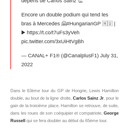
dépens de Carlos Sainz 👏
Encore un double podium qui tend les
bras à Mercedes 🤗
#HungarianGP
🇭🇺 |
▶️
https://t.co/t7uFs3yVeh
pic.twitter.com/3xUiHtVgBh
— CANAL+ F1® (@CanalplusF1)
July 31,
2022
Dans le 63ème tour du GP de Hongrie, Lewis Hamilton
double, au bout de la ligne droite,
Carlos Sainz Jr
. pour le
gain de la troisième place. Hamilton se retrouve, de suite,
dans les roues de son coéquipier et compatriote,
George
Russell
qui se fera doubler au début du 65ème tour.