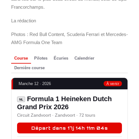
Francorchamps.
La rédaction
Photos : Red Bull Content, Scuderia Ferrari et Mercedes-
AMG Formula One Team
Course
Pilotes
Écuries
Calendrier
Dernière course
Manche 12 · 2026
À venir
Formula 1 Heineken Dutch
NL
Grand Prix 2026
Circuit Zandvoort · Zandvoort · 72 tours
Départ dans 17j 14h 11m 03s