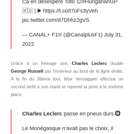
Ca en désespère Toto 😑
#HungarianGP
🇭🇺 | ▶️
https://t.co/t7uFs3yVeh
pic.twitter.com/d7Dhhz2gVS
— CANAL+ F1® (@CanalplusF1)
July 31,
2022
Grâce à un freinage osé,
Charles Leclerc
double
George Russell
par l’extérieur au bout de la ligne droite.
A la fin du 38ème tour, Max Verstappen effectue un
second arrêt à son stand et reprend la piste à la sixième
place.
Charles Leclerc
passe en pneus durs 🛞
Le Monégasque n’avait pas le choix, il