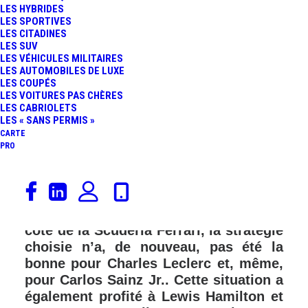
LES HYBRIDES
LES SPORTIVES
LES CITADINES
LES SUV
LES VÉHICULES MILITAIRES
LES AUTOMOBILES DE LUXE
LES COUPÉS
LES VOITURES PAS CHÈRES
LES CABRIOLETS
LES « SANS PERMIS »
CARTE
PRO
Sut le circuit Hungaroring surnommé
le « tourniquet hongrois », Max
Verstappen gagne le GP d’Autriche. Du
côté de la Scuderia Ferrari, la stratégie
choisie n’a, de nouveau, pas été la
bonne pour Charles Leclerc et, même,
pour Carlos Sainz Jr.. Cette situation a
également profité à Lewis Hamilton et