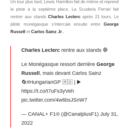
Un tour plus tard, Lewis Hamilton fait de même et reprend
la piste à la septième place. La Scuderia Ferrari fait
rentrer aux stands
Charles Leclerc
après 21 tours. Le
pilote monégasque s’intercale ensuite entre
George
Russell
et
Carlos Sainz Jr
..
Charles Leclerc
rentre aux stands 🛑
Le Monégasque ressort derrière
George
Russell
, mais devant Carlos Sainz
🔄
#HungarianGP
🇭🇺 | ▶️
https://t.co/t7uFs3yVeh
pic.twitter.com/4w6bsJSnW7
— CANAL+ F1® (@CanalplusF1)
July 31,
2022