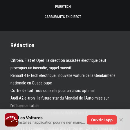
PURETECH
CARBURANTS EN DIRECT
Rédaction
Citroën, Fiat et Opel : la direction assistée électrique peut
provoquer un incendie, rappel massif
Renault 4 E-Tech électrique : nouvelle voiture de la Gendarmerie
nationale en Guadeloupe
Coffre de toit : nos conseils pour un choix optimal
Audi A2 e-tron : la future star du Mondial de l’Auto mise sur
l’efficience totale
Vidéo : la Gendarmerie nationale déploie une Audi RS 3 saisie à un
Les Voitures
✕
Ouvrir l'app
bandit
Installez l'application pour ne rien manquer !
Voitures électriques : hausse des ventes de 120 %, Renault grand