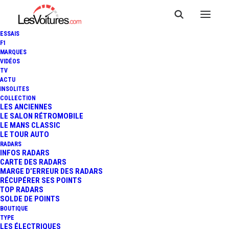
ESSAIS
F1
MARQUES
VIDÉOS
TV
ACTU
F1 - GP DE HONGRIE : MAX
INSOLITES
COLLECTION
VERSTAPPEN HUMILIE LA
LES ANCIENNES
LE SALON RÉTROMOBILE
LE MANS CLASSIC
SCUDERIA FERRARI
LE TOUR AUTO
RADARS
INFOS RADARS
CARTE DES RADARS
13 Minutes
|
31 juillet 2022
MARGE D’ERREUR DES RADARS
RÉCUPÉRER SES POINTS
TOP RADARS
SOLDE DE POINTS
BOUTIQUE
TYPE
LES ÉLECTRIQUES
FR