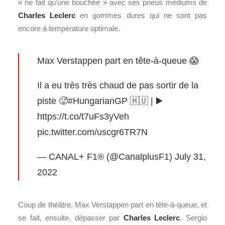
« ne fait qu’une bouchée » avec ses pneus mediums de
Charles Leclerc
en gommes dures qui ne sont pas
encore à température optimale.
Max Verstappen part en tête-à-queue 😱
Il a eu très très chaud de pas sortir de la
piste 🥵
#HungarianGP
🇭🇺 | ▶️
https://t.co/t7uFs3yVeh
pic.twitter.com/uscgr6TR7N
— CANAL+ F1® (@CanalplusF1)
July 31,
2022
Coup de théâtre, Max Verstappen part en tête-à-queue, et
se fait, ensuite, dépasser par
Charles Leclerc
. Sergio