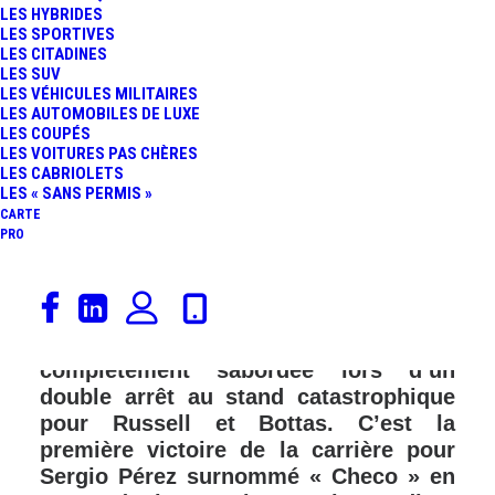
LES HYBRIDES
LES SPORTIVES
LES CITADINES
LES SUV
LES VÉHICULES MILITAIRES
LES AUTOMOBILES DE LUXE
LES COUPÉS
LES VOITURES PAS CHÈRES
LES CABRIOLETS
LES « SANS PERMIS »
CARTE
PRO
Sergio Pérez remporte le GP de Sakhir
devant le Francais Esteban Ocon et
Lance Stroll. L’équipe Mercedes s’est
complètement sabordée lors d’un
double arrêt au stand catastrophique
pour Russell et Bottas. C’est la
première victoire de la carrière pour
Sergio Pérez surnommé « Checo » en