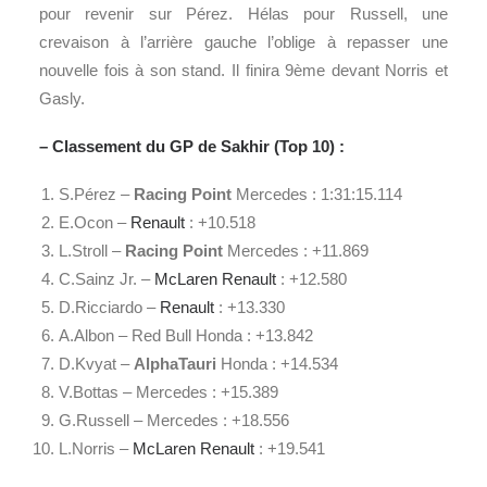
pour revenir sur Pérez. Hélas pour Russell, une
crevaison à l’arrière gauche l’oblige à repasser une
nouvelle fois à son stand. Il finira 9ème devant Norris et
Gasly.
– Classement du GP de Sakhir (Top 10) :
S.Pérez –
Racing Point
Mercedes : 1:31:15.114
E.Ocon –
Renault
: +10.518
L.Stroll –
Racing Point
Mercedes : +11.869
C.Sainz Jr. –
McLaren
Renault
: +12.580
D.Ricciardo –
Renault
: +13.330
A.Albon – Red Bull Honda : +13.842
D.Kvyat –
AlphaTauri
Honda : +14.534
V.Bottas – Mercedes : +15.389
G.Russell – Mercedes : +18.556
L.Norris –
McLaren
Renault
: +19.541