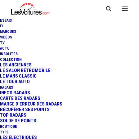
ESSAIS
F1
MARQUES
VIDÉOS
TV
ACTU
F1 : GP DE SAKHIR : VICTOIRE
INSOLITES
COLLECTION
DE SERGIO PÉREZ DEVANT
LES ANCIENNES
LE SALON RÉTROMOBILE
LE MANS CLASSIC
ESTEBAN OCON
LE TOUR AUTO
RADARS
INFOS RADARS
CARTE DES RADARS
7 Minutes
|
6 décembre 2020
MARGE D’ERREUR DES RADARS
RÉCUPÉRER SES POINTS
TOP RADARS
SOLDE DE POINTS
BOUTIQUE
TYPE
LES ÉLECTRIQUES
FR