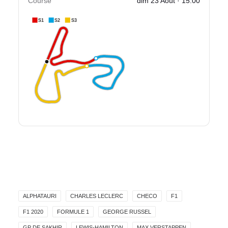
Course
dim 23 Août · 15:00
S1
S2
S3
ALPHATAURI
CHARLES LECLERC
CHECO
F1
F1 2020
FORMULE 1
GEORGE RUSSEL
GP DE SAKHIR
LEWIS-HAMILTON
MAX VERSTAPPEN