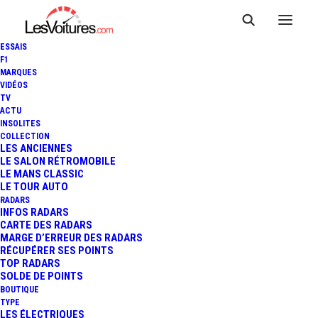
ESSAIS
F1
MARQUES
VIDÉOS
TV
F1 - GP DU CANADA :
ACTU
INSOLITES
VERSTAPPEN VAINQUEUR
COLLECTION
LES ANCIENNES
LE SALON RÉTROMOBILE
D'UNE COURSE FOLLE, GASLY
LE MANS CLASSIC
LE TOUR AUTO
ET OCON DANS LES POINTS
RADARS
INFOS RADARS
CARTE DES RADARS
MARGE D’ERREUR DES RADARS
RÉCUPÉRER SES POINTS
6 Minutes
|
9 juin 2024
TOP RADARS
SOLDE DE POINTS
BOUTIQUE
TYPE
LES ÉLECTRIQUES