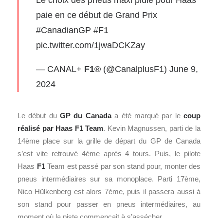
Le choix des pneus maxi pluie pour Haas
paie en ce début de Grand Prix
#CanadianGP
#F1
pic.twitter.com/1jwaDCKZay
— CANAL+
F1
® (@CanalplusF1)
June 9,
2024
Le début du
GP du Canada
a été marqué par le
coup
réalisé par Haas F1 Team
. Kevin Magnussen, parti de la
14ème place sur la grille de départ du GP de Canada
s’est vite retrouvé 4ème après 4 tours. Puis, le pilote
Haas
F1
Team est passé par son stand pour, monter des
pneus intermédiaires sur sa monoplace. Parti 17ème,
Nico Hülkenberg est alors 7ème, puis il passera aussi à
son stand pour passer en pneus intermédiaires, au
moment où la piste commençait à s’assécher.