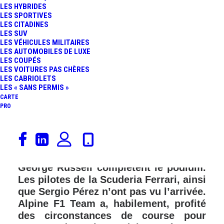
LES HYBRIDES
FR
LES SPORTIVES
LES CITADINES
LES SUV
LES VÉHICULES MILITAIRES
LES AUTOMOBILES DE LUXE
LES COUPÉS
LES VOITURES PAS CHÈRES
LES CABRIOLETS
LES « SANS PERMIS »
CARTE
PRO
Max Verstappen remporte le GP du
Canada, à rebondissements, disputé
sur une piste humide. Lando Norris et
George Russell complètent le podium.
Les pilotes de la Scuderia Ferrari, ainsi
que Sergio Pérez n’ont pas vu l’arrivée.
Alpine F1 Team a, habilement, profité
des circonstances de course pour