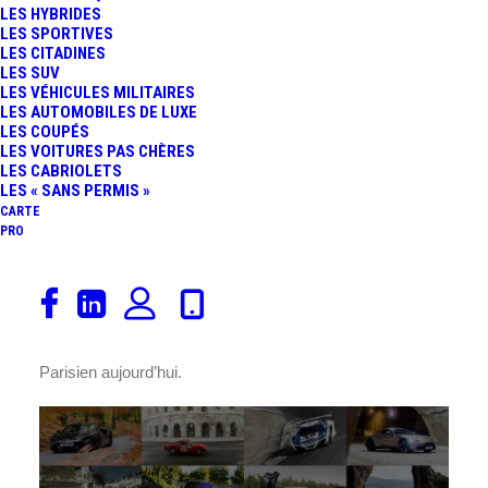
LES HYBRIDES
LES SPORTIVES
LES CITADINES
LES SUV
LES VÉHICULES MILITAIRES
LES AUTOMOBILES DE LUXE
LES COUPÉS
LES VOITURES PAS CHÈRES
LES CABRIOLETS
LES « SANS PERMIS »
CARTE
PRO
D’après Jean-François Payen, Chef du service
anesthésie-réanimation au CHU de Grenoble, Michael
Schumacher va mieux. C’est ce que révèle le journal Le
Parisien aujourd’hui.