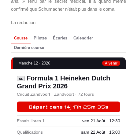
ans. »
Tenu par le secret médical, il a quand même
confirmé que Schumacher n’était plus dans le coma.
La rédaction
Course
Pilotes
Écuries
Calendrier
Dernière course
Manche 12 · 2026
À venir
Formula 1 Heineken Dutch
NL
Grand Prix 2026
Circuit Zandvoort · Zandvoort · 72 tours
Départ dans 14j 17h 25m 34s
Essais libres 1
ven 21 Août · 12:30
Qualifications
sam 22 Août · 15:00