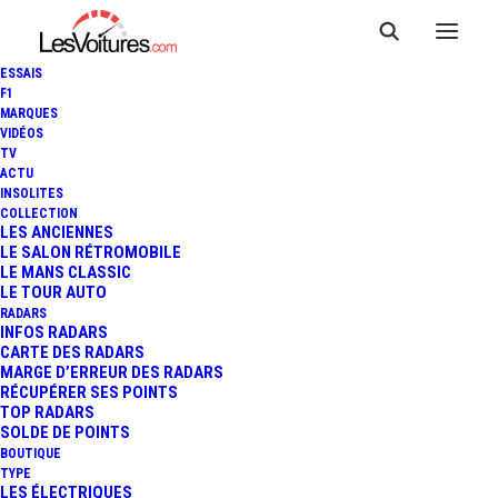
ESSAIS
F1
MARQUES
VIDÉOS
TV
ACTU
INSOLITES
F1 : MICHAEL SCHUMACHER
COLLECTION
LES ANCIENNES
LE SALON RÉTROMOBILE
VA MIEUX !
LE MANS CLASSIC
LE TOUR AUTO
RADARS
INFOS RADARS
1 Minutes
|
23 octobre 2014
CARTE DES RADARS
MARGE D’ERREUR DES RADARS
RÉCUPÉRER SES POINTS
TOP RADARS
SOLDE DE POINTS
BOUTIQUE
FR
TYPE
LES ÉLECTRIQUES