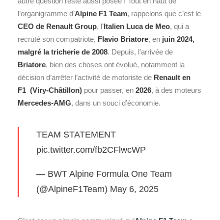
autre question reste aussi posée ! Tout en haut de
l’organigramme d’
Alpine F1 Team
, rappelons que c’est le
CEO de
Renault
Group
, l’
Italien
Luca de Meo
, qui a
recruté son compatriote,
Flavio Briatore
, en
j
uin 2024,
malgré la tricherie de 2008
. Depuis, l’arrivée de
Briatore
, bien des choses ont évolué, notamment la
décision d’arrêter l’activité de motoriste de
Renault en
F1 (Viry-Châtillon)
pour passer, en
2026
, à des moteurs
Mercedes-AMG
, dans un souci d’économie.
TEAM STATEMENT
pic.twitter.com/fb2CFlwcWP
— BWT Alpine Formula One Team
(@AlpineF1Team)
May 6, 2025