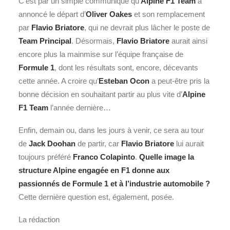
C’est par un simple communiqué qu’
Alpine F1 Team
a
annoncé le départ d’
Oliver Oakes
et son remplacement
par
Flavio Briatore
, qui ne devrait plus lâcher le poste de
Team Principal
. Désormais,
Flavio Briatore
aurait ainsi
encore plus la mainmise sur l’équipe française de
Formule 1
, dont les résultats sont, encore, décevants
cette année. A croire qu’
Esteban Ocon
a peut-être pris la
bonne décision en souhaitant partir au plus vite d’
Alpine
F1 Team
l’année dernière…
Enfin, demain ou, dans les jours à venir, ce sera au tour
de
Jack Doohan
de partir, car
Flavio Briatore
lui aurait
toujours préféré
Franco Colapinto
.
Quelle image la
structure Alpine engagée en F1 donne aux
passionnés de Formule 1 et à l’industrie automobile ?
Cette dernière question est, également, posée.
La rédaction