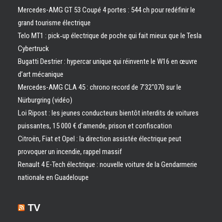
Mercedes-AMG GT 53 Coupé 4 portes : 544 ch pour redéfinir le
grand tourisme électrique
Telo MT1 : pick‑up électrique de poche qui fait mieux que le Tesla
Cybertruck
Bugatti Destrier : hypercar unique qui réinvente le W16 en œuvre
d’art mécanique
Mercedes-AMG CLA 45 : chrono record de 7’32″070 sur le
Nürburgring (vidéo)
Loi Ripost : les jeunes conducteurs bientôt interdits de voitures
puissantes, 15 000 € d’amende, prison et confiscation
Citroën, Fiat et Opel : la direction assistée électrique peut
provoquer un incendie, rappel massif
Renault 4 E-Tech électrique : nouvelle voiture de la Gendarmerie
nationale en Guadeloupe
TV