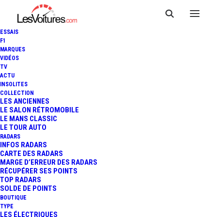
ESSAIS
F1
MARQUES
VIDÉOS
TV
F1 : OLIVER OAKES
ACTU
INSOLITES
DÉMISSIONNE, FLAVIO
COLLECTION
LES ANCIENNES
LE SALON RÉTROMOBILE
BRIATORE NOUVEAU TEAM
LE MANS CLASSIC
LE TOUR AUTO
PRINCIPAL ALPINE F1 TEAM
RADARS
INFOS RADARS
CARTE DES RADARS
MARGE D’ERREUR DES RADARS
RÉCUPÉRER SES POINTS
3 Minutes
|
6 mai 2025
TOP RADARS
SOLDE DE POINTS
BOUTIQUE
TYPE
LES ÉLECTRIQUES