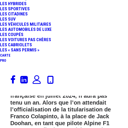
LES HYBRIDES
FR
LES SPORTIVES
LES CITADINES
LES SUV
LES VÉHICULES MILITAIRES
LES AUTOMOBILES DE LUXE
LES COUPÉS
LES VOITURES PAS CHÈRES
LES CABRIOLETS
LES « SANS PERMIS »
CARTE
PRO
« Coup de tonnerre » chez Alpine F1
Team ! Oliver Oakes, nommé Team
Principal de l’écurie de Formule 1
française en juillet 2024, n’aura pas
tenu un an. Alors que l’on attendait
l’officialisation de la titularisation de
Franco Colapinto, à la place de Jack
Doohan, en tant que pilote Alpine F1