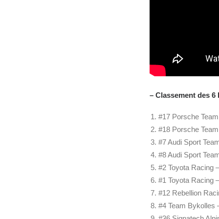
– Classement des 6 
#17 Porsche Tea
#18 Porsche Team
#7 Audi Sport Te
#8 Audi Sport Tea
#2 Toyota Racin
#1 Toyota Racing
#12 Rebellion Ra
#4 Team Bykolle
#36 Signatech Al