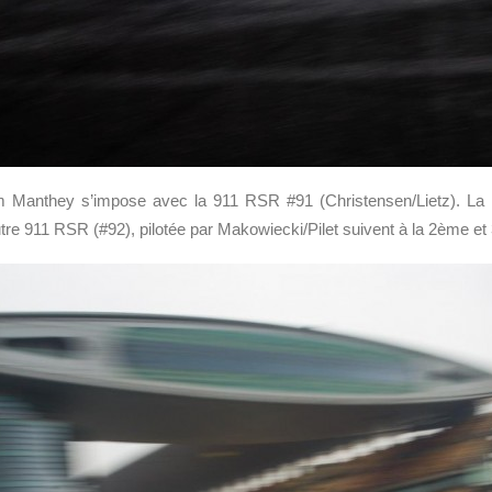
 Manthey s’impose avec la 911 RSR #91 (Christensen/Lietz). La 
autre 911 RSR (#92), pilotée par Makowiecki/Pilet suivent à la 2ème e