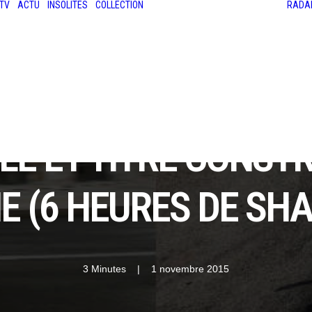
TV
ACTU
INSOLITES
COLLECTION
RADA
LES ANCIENNES
LE SALON RÉTROMOBILE
LE MANS CLASSIC
LE TOUR AUTO
BLÉ ET TITRE CONS
 (6 HEURES DE SHA
3 Minutes
|
1 novembre 2015