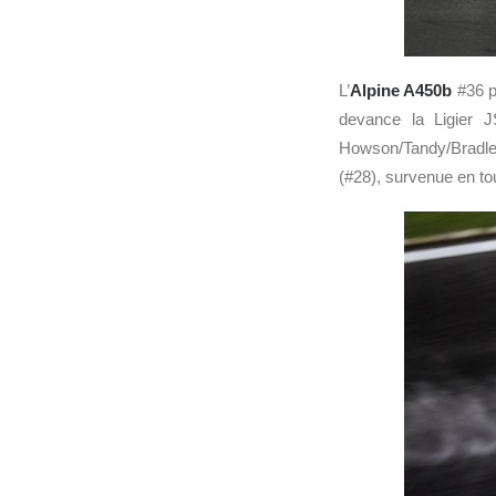
L’
Alpine A450b
#36 pi
devance la Ligier 
Howson/Tandy/Bradley,
(#28), survenue en to