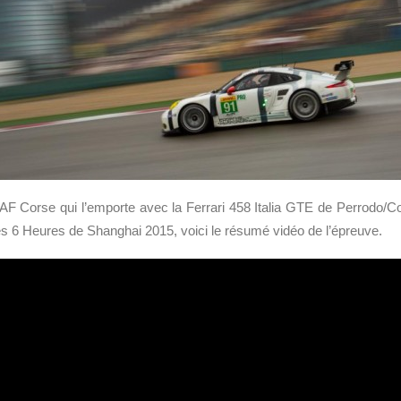
AF Corse qui l’emporte avec la Ferrari 458 Italia GTE de Perrodo/Co
es 6 Heures de Shanghai 2015, voici le résumé vidéo de l’épreuve.