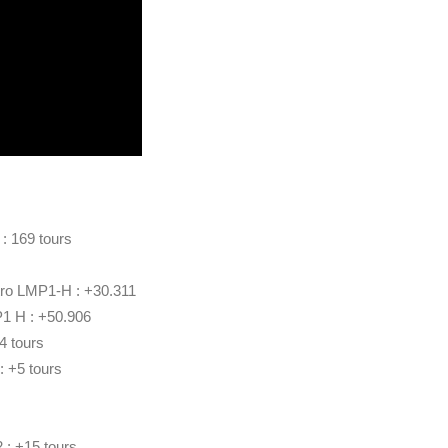
 169 tours
ro LMP1-H : +30.311
1 H : +50.906
 tours
 +5 tours
: +15 tours