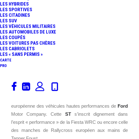
LES HYBRIDES
LES SPORTIVES
LES CITADINES
LES SUV
LES VÉHICULES MILITAIRES
LES AUTOMOBILES DE LUXE
LES COUPÉS
LES VOITURES PAS CHÈRES
LES CABRIOLETS
LES « SANS PERMIS »
CARTE
PRO
La
Ford Fiesta ST
est la plus performante des Fiesta
jamais proposée par le constructeur américain.
Développée par la branche
Ford
Team RS, la structure
européenne des véhicules hautes performances de
Ford
Motor Company. Cette
ST
s’inscrit dignement dans
l’esprit « performance » de la Fiesta WRC ou encore celle
des manches de Rallycross européen aux mains de
Tanner Foust.