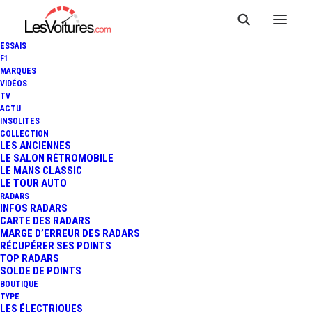
ESSAIS
F1
MARQUES
VIDÉOS
TV
ACTU
INSOLITES
FORD FIESTA ST : L'ESSAI EN
COLLECTION
LES ANCIENNES
LE SALON RÉTROMOBILE
MODE "RALLYCROSS" !
LE MANS CLASSIC
LE TOUR AUTO
RADARS
INFOS RADARS
4 Minutes
|
9 juin 2013
CARTE DES RADARS
MARGE D’ERREUR DES RADARS
RÉCUPÉRER SES POINTS
TOP RADARS
SOLDE DE POINTS
BOUTIQUE
FR
TYPE
LES ÉLECTRIQUES