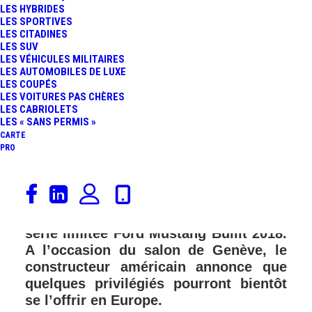
LES HYBRIDES
LES SPORTIVES
LES CITADINES
LES SUV
LES VÉHICULES MILITAIRES
LES AUTOMOBILES DE LUXE
LES COUPÉS
LES VOITURES PAS CHÈRES
LES CABRIOLETS
LES « SANS PERMIS »
CARTE
PRO
En janvier dernier, le North American
International Auto Show 2018 (NAIAS)
a été le théâtre de la révélation de la
série limitée Ford Mustang Bullit 2018.
A l’occasion du salon de Genève, le
constructeur américain annonce que
quelques privilégiés pourront bientôt
se l’offrir en Europe.