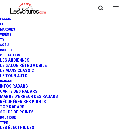
ESSAIS
F1
MARQUES
VIDÉOS
TV
ACTU
FORD MUSTANG BULLIT :
INSOLITES
COLLECTION
ELLE ARRIVE SUR LE « VIEUX
LES ANCIENNES
LE SALON RÉTROMOBILE
LE MANS CLASSIC
CONTINENT »
LE TOUR AUTO
RADARS
INFOS RADARS
CARTE DES RADARS
2 Minutes
|
7 mars 2018
MARGE D’ERREUR DES RADARS
RÉCUPÉRER SES POINTS
TOP RADARS
SOLDE DE POINTS
BOUTIQUE
TYPE
LES ÉLECTRIQUES
FR