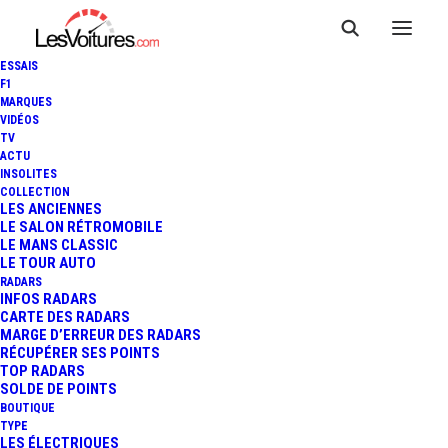
ESSAIS
F1
MARQUES
VIDÉOS
TV
GPA : LA REVALORISATION
ACTU
INSOLITES
DES PIÈCES DÉTACHÉES AU
COLLECTION
LES ANCIENNES
LE SALON RÉTROMOBILE
CŒUR DE L’ÉCONOMIE
LE MANS CLASSIC
LE TOUR AUTO
CIRCULAIRE
RADARS
INFOS RADARS
CARTE DES RADARS
MARGE D’ERREUR DES RADARS
RÉCUPÉRER SES POINTS
4 Minutes
|
20 avril 2025
TOP RADARS
SOLDE DE POINTS
BOUTIQUE
TYPE
LES ÉLECTRIQUES