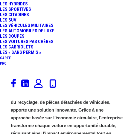
LES HYBRIDES
FR
LES SPORTIVES
LES CITADINES
LES SUV
LES VÉHICULES MILITAIRES
LES AUTOMOBILES DE LUXE
LES COUPÉS
LES VOITURES PAS CHÈRES
LES CABRIOLETS
LES « SANS PERMIS »
CARTE
PRO
L’industrie automobile est en pleine mutation.
Comment concilier performance et responsabilité
écologique ? GPA, spécialiste de la revalorisation, ou
du recyclage, de pièces détachées de véhicules,
apporte une solution innovante. Grâce à une
approche basée sur l’économie circulaire, l’
entreprise
transforme chaque voiture en opportunité durable,
réduisant ainsi l’impact environnemental tout en