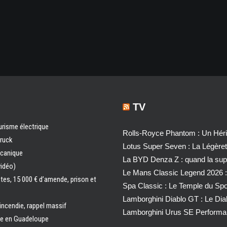
TV
urisme électrique
Rolls-Royce Phantom : Un Héri
truck
Lotus Super Seven : La Légère
écanique
La BYD Denza Z : quand la super
vidéo)
Le Mans Classic Legend 2026 :
ntes, 15 000 € d’amende, prison et
Spa Classic : Le Temple du Sp
Lamborghini Diablo GT : Le Di
 incendie, rappel massif
Lamborghini Urus SE Performa
ale en Guadeloupe