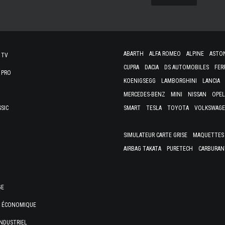
ABARTH
ALFA ROMEO
ALPINE
ASTO
 TV
CUPRA
DACIA
DS AUTOMOBILES
FER
 PRO
KOENIGSEGG
LAMBORGHINI
LANCIA
MERCEDES-BENZ
MINI
NISSAN
OPEL
SSIC
SMART
TESLA
TOYOTA
VOLKSWAG
SIMULATEUR CARTE GRISE
MAQUETTES 
AIRBAG TAKATA
PURETECH
CARBURAN
GE
E ÉCONOMIQUE
NDUSTRIEL