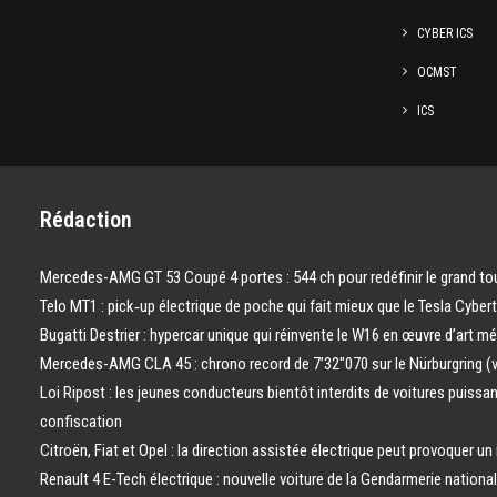
CYBER ICS
OCMST
ICS
Rédaction
Mercedes-AMG GT 53 Coupé 4 portes : 544 ch pour redéfinir le grand to
Telo MT1 : pick‑up électrique de poche qui fait mieux que le Tesla Cyber
Bugatti Destrier : hypercar unique qui réinvente le W16 en œuvre d’art m
Mercedes-AMG CLA 45 : chrono record de 7’32″070 sur le Nürburgring (
Loi Ripost : les jeunes conducteurs bientôt interdits de voitures puissa
confiscation
Citroën, Fiat et Opel : la direction assistée électrique peut provoquer un
Renault 4 E-Tech électrique : nouvelle voiture de la Gendarmerie nation