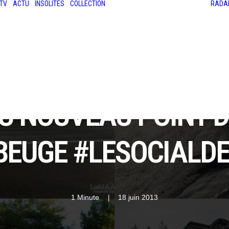
TV
ACTU
INSOLITES
COLLECTION
RADA
LES ANCIENNES
LE SALON RÉTROMOBILE
LE MANS CLASSIC
LE TOUR AUTO
U NOUVEAU POINT D
EUGE #LESOCIALD
1 Minute
|
18 juin 2013