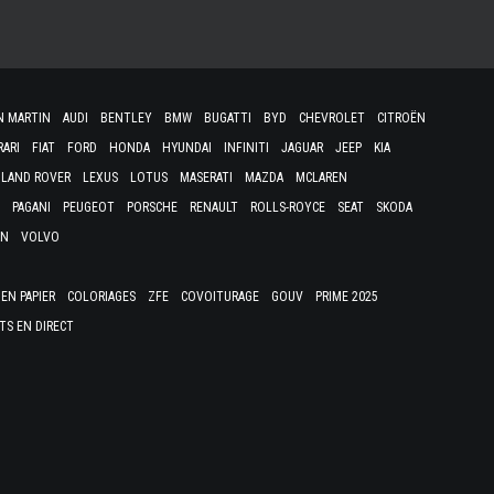
N MARTIN
AUDI
BENTLEY
BMW
BUGATTI
BYD
CHEVROLET
CITROËN
RARI
FIAT
FORD
HONDA
HYUNDAI
INFINITI
JAGUAR
JEEP
KIA
LAND ROVER
LEXUS
LOTUS
MASERATI
MAZDA
MCLAREN
PAGANI
PEUGEOT
PORSCHE
RENAULT
ROLLS-ROYCE
SEAT
SKODA
EN
VOLVO
EN PAPIER
COLORIAGES
ZFE
COVOITURAGE
GOUV
PRIME 2025
TS EN DIRECT