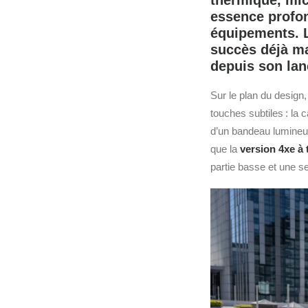
thermique, mic
essence profo
équipements. L
succès déjà ma
depuis son la
Sur le plan du design
touches subtiles : la
d’un bandeau lumineux
que la
version 4xe à 
partie basse et une se