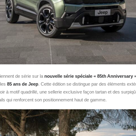
ennent de série sur la
nouvelle série spéciale « 85th Anniversary
 les
85 ans de Jeep
. Cette édition se distingue par des éléments exté
oir à motif quadrillé, une sellerie exclusive façon tartan et des surpiqû
ails qui renforcent son positionnement haut de gamme.