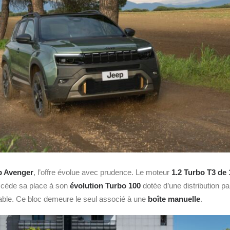
p Avenger
, l’offre évolue avec prudence. Le moteur
1.2 Turbo T3 de 
 cède sa place à son
évolution Turbo 100
dotée d’une distribution p
fiable. Ce bloc demeure le seul associé à une
boîte manuelle
.