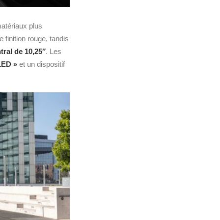
tériaux plus
finition rouge, tandis
ntral de 10,25″
. Les
LED »
et un dispositif