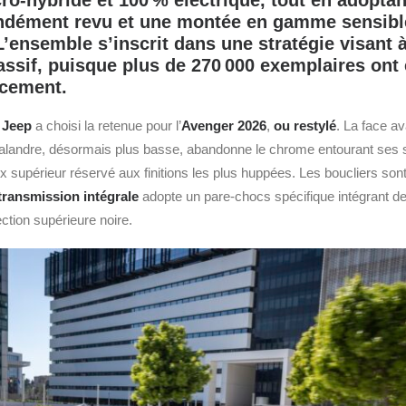
ro‑hybride et 100 % électrique, tout en adopta
ndément revu et une montée en gamme sensibl
’ensemble s’inscrit dans une stratégie visant 
ssif, puisque plus de 270 000 exemplaires ont 
ncement.
,
Jeep
a choisi la retenue pour l’
Avenger 2026
,
ou restylé
. La face a
 calandre, désormais plus basse, abandonne le chrome entourant ses se
 supérieur réservé aux finitions les plus huppées. Les boucliers sont
transmission intégrale
adopte un pare‑chocs spécifique intégrant de
ction supérieure noire.