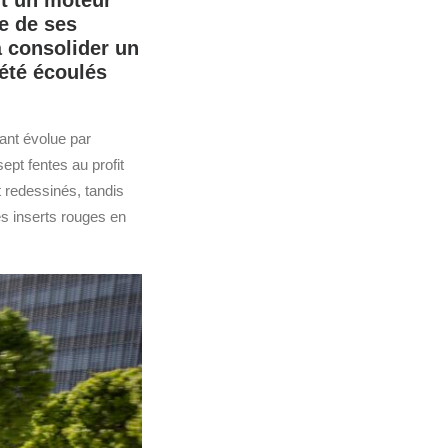
nt un moteur
e de ses
à consolider un
été écoulés
vant évolue par
pt fentes au profit
 redessinés, tandis
s inserts rouges en