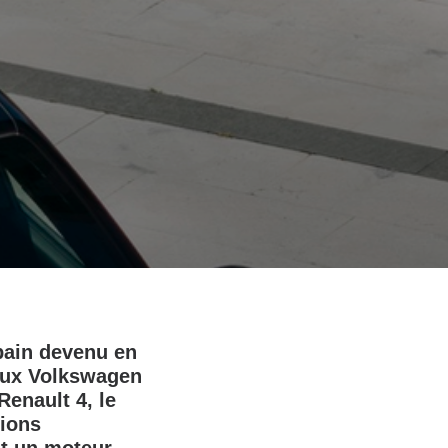
bain devenu en
 aux Volkswagen
Renault 4, le
sions