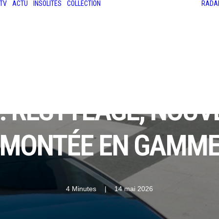
TV
ACTU
INSOLITES
COLLECTION
RADA
LES ANCIENNES
LE SALON RÉTROMOBILE
LE MANS CLASSIC
LE TOUR AUTO
: RESTYLAGE, NOU
MONTÉE EN GAMM
4 Minutes
|
14 mai 2026