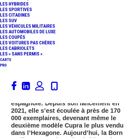
LES HYBRIDES
LES SPORTIVES
LES CITADINES
LES SUV
LES VÉHICULES MILITAIRES
LES AUTOMOBILES DE LUXE
LES COUPÉS
LES VOITURES PAS CHÈRES
LES CABRIOLETS
LES « SANS PERMIS »
CARTE
PRO
Bien que discrète sur nos routes, la
Cupra Born n’en est pas moins un
modèle important pour la marque
espagnole. Depuis son lancement en
2021, elle s’est écoulée à près de 170
000 exemplaires, devenant même le
deuxième modèle Cupra le plus vendu
dans l’Hexagone. Aujourd’hui, la Born