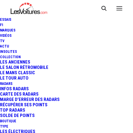
ESSAIS
F1
MARQUES
VIDÉOS
TV
ACTU
CUPRA BORN VZ : 326 CH ET
INSOLITES
COLLECTION
UN VRAI TEMPÉRAMENT,
LES ANCIENNES
LE SALON RÉTROMOBILE
LE MANS CLASSIC
ESSAI
LE TOUR AUTO
RADARS
INFOS RADARS
CARTE DES RADARS
7 Minutes
|
31 mai 2026
MARGE D’ERREUR DES RADARS
RÉCUPÉRER SES POINTS
TOP RADARS
SOLDE DE POINTS
BOUTIQUE
TYPE
LES ÉLECTRIQUES
FR