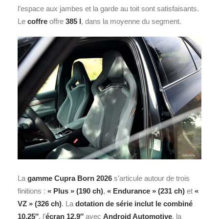
l’espace aux jambes et la garde au toit sont satisfaisants.
Le
coffre
offre
385 l
, dans la moyenne du segment.
La
gamme Cupra Born 2026
s’articule autour de trois
finitions :
« Plus » (190 ch)
,
« Endurance » (231 ch)
et
«
VZ » (326 ch)
. La
dotation de série inclut le combiné
10,25″
, l’
écran 12,9″
avec
Android Automotive
, la