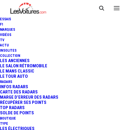
ESSAIS
F1
MARQUES
VIDÉOS
TV
JO PARIS 2024 : DES
ACTU
INSOLITES
RESTRICTIONS DE
COLLECTION
LES ANCIENNES
LE SALON RÉTROMOBILE
CIRCULATION "OLYMPIQUES"
LE MANS CLASSIC
LE TOUR AUTO
OFFICIALISÉES
RADARS
INFOS RADARS
CARTE DES RADARS
MARGE D’ERREUR DES RADARS
RÉCUPÉRER SES POINTS
4 Minutes
|
2 décembre 2023
TOP RADARS
SOLDE DE POINTS
BOUTIQUE
TYPE
LES ÉLECTRIQUES