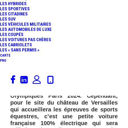
LES HYBRIDES
FR
LES SPORTIVES
LES CITADINES
LES SUV
LES VÉHICULES MILITAIRES
LES AUTOMOBILES DE LUXE
LES COUPÉS
LES VOITURES PAS CHÈRES
LES CABRIOLETS
LES « SANS PERMIS »
CARTE
PRO
Partenaire olympique depuis 2015, le
groupe Toyota fournira plus de 3 000
véhicules aux organisateurs des Jeux
Olympiques Paris 2024. Cependant,
pour le site du château de Versailles
qui accueillera les épreuves de sports
équestres, c’est une petite voiture
française 100% électrique qui sera