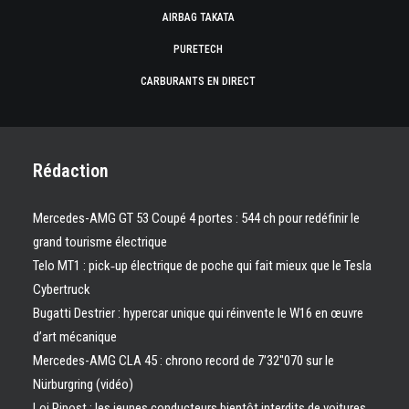
AIRBAG TAKATA
PURETECH
CARBURANTS EN DIRECT
Rédaction
Mercedes-AMG GT 53 Coupé 4 portes : 544 ch pour redéfinir le
grand tourisme électrique
Telo MT1 : pick‑up électrique de poche qui fait mieux que le Tesla
Cybertruck
Bugatti Destrier : hypercar unique qui réinvente le W16 en œuvre
d’art mécanique
Mercedes-AMG CLA 45 : chrono record de 7’32″070 sur le
Nürburgring (vidéo)
Loi Ripost : les jeunes conducteurs bientôt interdits de voitures