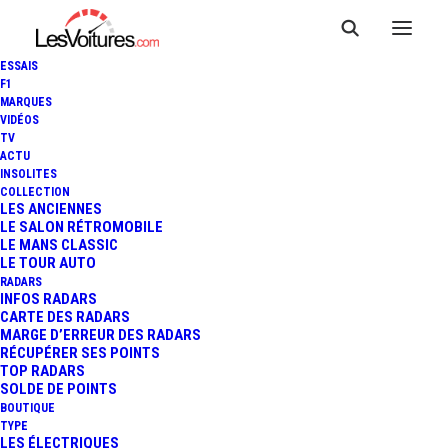
ESSAIS
F1
MARQUES
VIDÉOS
TV
KILOW LA BAGNOLE : LA
ACTU
INSOLITES
SEULE VOITURE FRANÇAISE
COLLECTION
LES ANCIENNES
LE SALON RÉTROMOBILE
DES JO PARIS 2024 FACE À
LE MANS CLASSIC
LE TOUR AUTO
TOYOTA
RADARS
INFOS RADARS
CARTE DES RADARS
MARGE D’ERREUR DES RADARS
RÉCUPÉRER SES POINTS
5 Minutes
|
5 juillet 2024
TOP RADARS
SOLDE DE POINTS
BOUTIQUE
TYPE
LES ÉLECTRIQUES