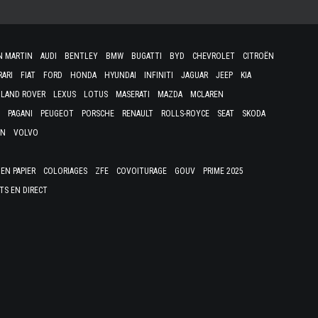
N MARTIN
AUDI
BENTLEY
BMW
BUGATTI
BYD
CHEVROLET
CITROËN
RARI
FIAT
FORD
HONDA
HYUNDAI
INFINITI
JAGUAR
JEEP
KIA
LAND ROVER
LEXUS
LOTUS
MASERATI
MAZDA
MCLAREN
PAGANI
PEUGEOT
PORSCHE
RENAULT
ROLLS-ROYCE
SEAT
SKODA
EN
VOLVO
EN PAPIER
COLORIAGES
ZFE
COVOITURAGE
GOUV
PRIME 2025
TS EN DIRECT