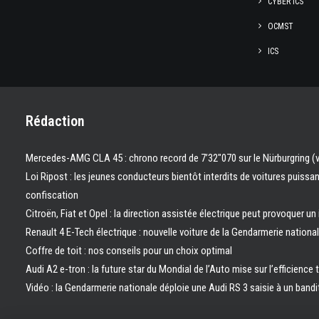
CYBER ICS
OCMST
ICS
Rédaction
Mercedes-AMG CLA 45 : chrono record de 7’32″070 sur le Nürburgring (
Loi Ripost : les jeunes conducteurs bientôt interdits de voitures puissa
confiscation
Citroën, Fiat et Opel : la direction assistée électrique peut provoquer un
Renault 4 E-Tech électrique : nouvelle voiture de la Gendarmerie nation
Coffre de toit : nos conseils pour un choix optimal
Audi A2 e-tron : la future star du Mondial de l’Auto mise sur l’efficience 
Vidéo : la Gendarmerie nationale déploie une Audi RS 3 saisie à un bandi