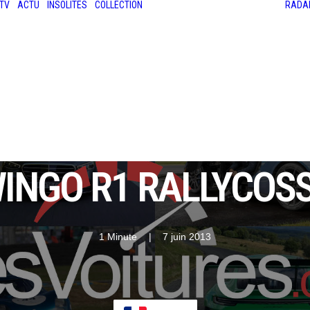
TV
ACTU
INSOLITES
COLLECTION
RADA
LES ANCIENNES
LE SALON RÉTROMOBILE
LE MANS CLASSIC
LE TOUR AUTO
INGO R1 RALLYCOSS,
1 Minute
|
7 juin 2013