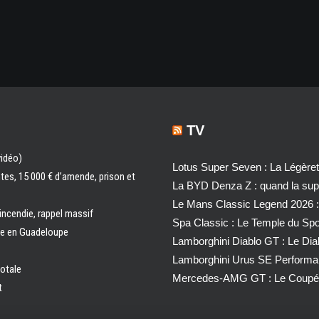
TV
vidéo)
Lotus Super Seven : La Légère
ntes, 15 000 € d’amende, prison et
La BYD Denza Z : quand la super
Le Mans Classic Legend 2026 :
 incendie, rappel massif
Spa Classic : Le Temple du Sp
ale en Guadeloupe
Lamborghini Diablo GT : Le Di
Lamborghini Urus SE Performa
totale
Mercedes-AMG GT : Le Coupé 
t