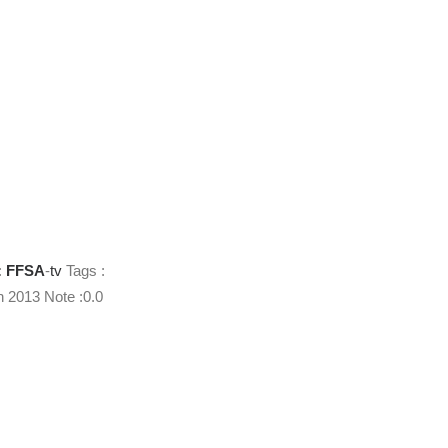
:
FFSA
-
tv
Tags :
n 2013 Note :0.0