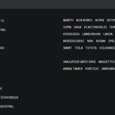
ABARTH
ALFA ROMEO
ALPINE
ASTO
 TV
CUPRA
DACIA
DS AUTOMOBILES
FER
 PRO
KOENIGSEGG
LAMBORGHINI
LANCIA
MERCEDES-BENZ
MINI
NISSAN
OPEL
SSIC
SMART
TESLA
TOYOTA
VOLKSWAG
SIMULATEUR CARTE GRISE
MAQUETTES 
AIRBAG TAKATA
PURETECH
CARBURAN
GE
E ÉCONOMIQUE
NDUSTRIEL