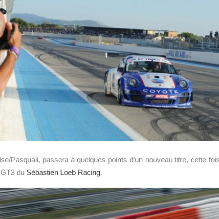
ise/Pasquali, passera à quelques points d’un nouveau titre, cette 
 GT3 du
Sébastien Loeb Racing
.