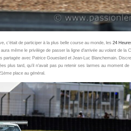
ve, c’était de participer à la plus belle course au monde, les
24 Heure
f et aura même le privilège de passer la ligne d’arrivée au volant de l
s partagée avec Patrice Goueslard et Jean-Luc Blanchemain. Discret
es plus tard, qu’il n’avait pas pu retenir ses larmes au moment de 
 21ème place au général.