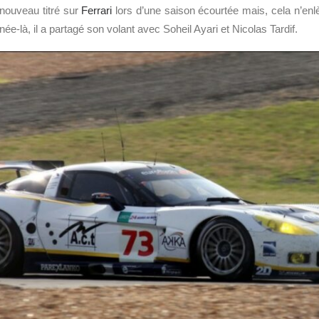
nouveau titré sur
Ferrari
lors d’une saison écourtée mais, cela n’en
nnée-là, il a partagé son volant avec Soheil Ayari et Nicolas Tardif.