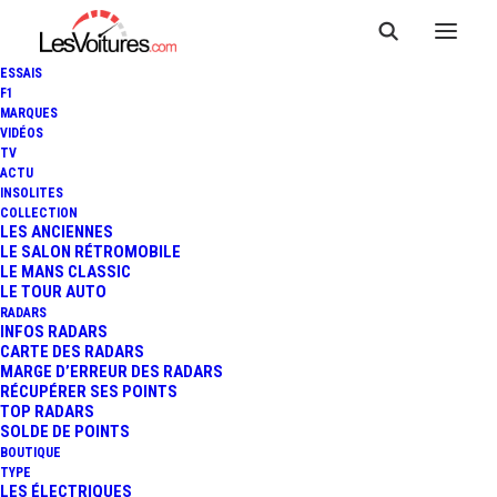
ESSAIS
F1
MARQUES
VIDÉOS
POURQUOI LES PME
TV
ACTU
CHOISISSENT LE LEASING
INSOLITES
COLLECTION
RECONDITIONNÉ AVEC LIZY :
LES ANCIENNES
LE SALON RÉTROMOBILE
LE MANS CLASSIC
PRIX, RAPIDITÉ ET
LE TOUR AUTO
RADARS
SIMPLICITÉ
INFOS RADARS
CARTE DES RADARS
MARGE D’ERREUR DES RADARS
RÉCUPÉRER SES POINTS
TOP RADARS
10 Minutes
|
3 octobre 2025
SOLDE DE POINTS
BOUTIQUE
TYPE
LES ÉLECTRIQUES