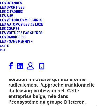
LES HYBRIDES
LES SPORTIVES
FR
LES CITADINES
LES SUV
LES VÉHICULES MILITAIRES
LES AUTOMOBILES DE LUXE
LES COUPÉS
LES VOITURES PAS CHÈRES
LES CABRIOLETS
LES « SANS PERMIS »
CARTE
PRO
La gestion de flotte automobile
représente un défi majeur pour les
entreprises. Lizy s’impose comme une
solution innovante qui transforme
radicalement l’approche traditionnelle
du leasing professionnel. Cette
entreprise belge, née dans
l’écosystème du groupe D’Ieteren,