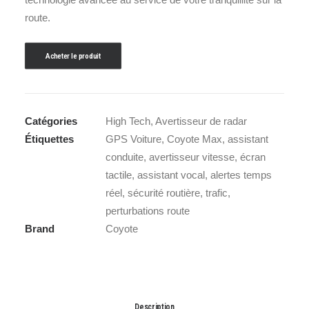
route.
Acheter le produit
Catégories
High Tech
,
Avertisseur de radar
Étiquettes
GPS Voiture
,
Coyote Max
,
assistant
conduite
,
avertisseur vitesse
,
écran
tactile
,
assistant vocal
,
alertes temps
réel
,
sécurité routière
,
trafic
,
perturbations route
Brand
Coyote
Description