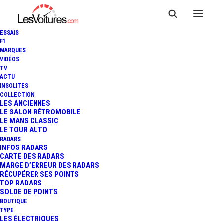
ESSAIS
F1
MARQUES
VIDÉOS
COYOTE MAX : LE
TV
ACTU
MEILLEUR AVERTISSEUR DE
INSOLITES
COLLECTION
LES ANCIENNES
RADAR
LE SALON RÉTROMOBILE
LE MANS CLASSIC
LE TOUR AUTO
RADARS
INFOS RADARS
CARTE DES RADARS
MARGE D’ERREUR DES RADARS
Coyote Max : Le meilleur avertisseur de radar
RÉCUPÉRER SES POINTS
TOP RADARS
Accueil
Coyote Max : Le meilleur avertisseur de radar
SOLDE DE POINTS
BOUTIQUE
TYPE
LES ÉLECTRIQUES