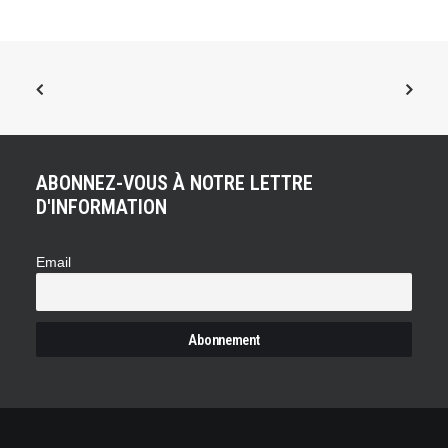
ABONNEZ-VOUS À NOTRE LETTRE
D'INFORMATION
ACHETER LE PRODUIT
Support téléphone Magnétique
18,00
€
Email