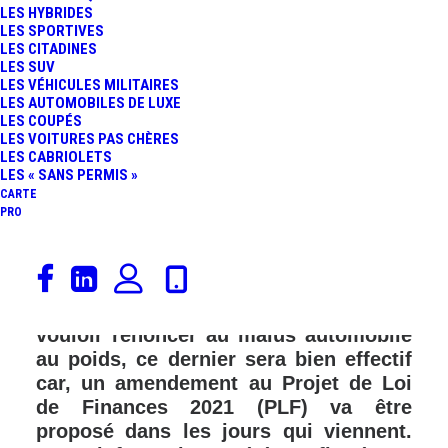
LES HYBRIDES
LES SPORTIVES
LES CITADINES
LES SUV
LES VÉHICULES MILITAIRES
LES AUTOMOBILES DE LUXE
LES COUPÉS
LES VOITURES PAS CHÈRES
LES CABRIOLETS
LES « SANS PERMIS »
CARTE
PRO
Le gouvernement français vient
d’effectuer un « demi-tour » plus que
critiquable. Après avoir annoncé
vouloir renoncer au malus automobile
au poids, ce dernier sera bien effectif
car, un amendement au Projet de Loi
de Finances 2021 (PLF) va être
proposé dans les jours qui viennent.