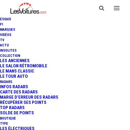
ESSAIS
F1
MARQUES
VIDÉOS
TV
ACTU
INSOLITES
MALUS AU POIDS : L'ETAT VA
COLLECTION
LES ANCIENNES
LE SALON RÉTROMOBILE
BIEN LE METTRE EN PLACE
LE MANS CLASSIC
LE TOUR AUTO
RADARS
INFOS RADARS
1 Minutes
|
15 octobre 2020
CARTE DES RADARS
MARGE D’ERREUR DES RADARS
RÉCUPÉRER SES POINTS
TOP RADARS
SOLDE DE POINTS
BOUTIQUE
FR
TYPE
LES ÉLECTRIQUES