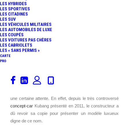
LES HYBRIDES
LES SPORTIVES
LES CITADINES
LES SUV
LES VÉHICULES MILITAIRES
LES AUTOMOBILES DE LUXE
LES COUPÉS
LES VOITURES PAS CHÈRES
LES CABRIOLETS
LES « SANS PERMIS »
CARTE
PRO
L’année 2016 sera sous le signe d’une nouvelle
expérience pour
Maserati
. Le constructeur présentera au
salon de Genève son premier
SUV
baptisé Levante après
une certaine attente. En effet, depuis le très controversé
concept-car
Kubang présenté en 2011, le constructeur a
dû revoir sa copie pour présenter un modèle luxueux
digne de ce nom.