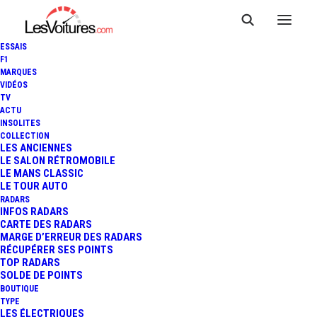
ESSAIS
F1
MARQUES
VIDÉOS
TV
ACTU
MASERATI LEVANTE : LE
INSOLITES
COLLECTION
PREMIER SUV IMPRÉGNÉ DE
LES ANCIENNES
LE SALON RÉTROMOBILE
LE MANS CLASSIC
LA CLASSE À L'ITALIENNE !
LE TOUR AUTO
RADARS
INFOS RADARS
CARTE DES RADARS
3 Minutes
|
22 février 2016
MARGE D’ERREUR DES RADARS
RÉCUPÉRER SES POINTS
TOP RADARS
SOLDE DE POINTS
BOUTIQUE
TYPE
LES ÉLECTRIQUES
FR