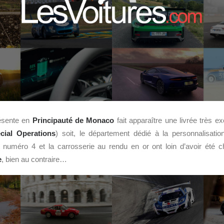
ésente en
Principauté de Monaco
fait apparaître une livrée très ex
cial Operations
) soit, le département dédié à la personnalisatio
e numéro 4 et la carrosserie au rendu en or ont loin d’avoir été c
e
, bien au contraire…