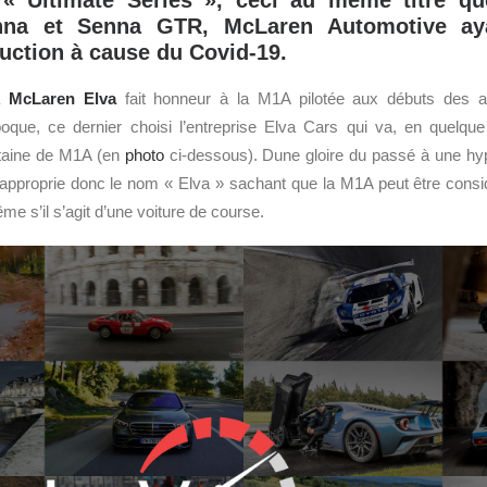
« Ultimate Series », ceci au même titre qu
enna et Senna GTR, McLaren Automotive ay
duction à cause du Covid-19.
la
McLaren
Elva
fait honneur à la M1A pilotée aux débuts des
oque, ce dernier choisi l’entreprise Elva Cars qui va, en quelque 
gtaine de M1A (en
photo
ci-dessous). Dune gloire du passé à une hy
 s’approprie donc le nom « Elva » sachant que la M1A peut être cons
 s’il s’agit d’une voiture de course.