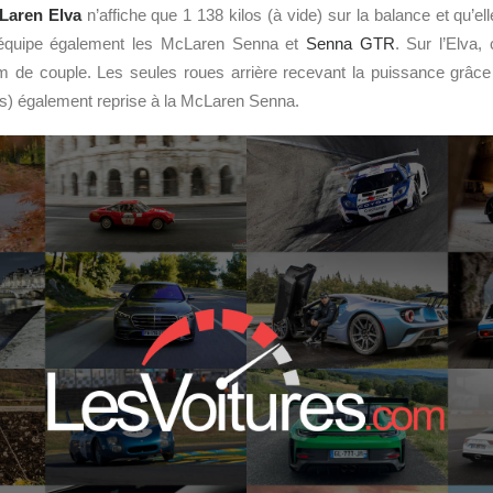
Laren Elva
n’affiche que 1 138 kilos (à vide) sur la balance et qu’el
i équipe également les McLaren Senna et
Senna GTR
. Sur l’Elva
de couple. Les seules roues arrière recevant la puissance grâce
s) également reprise à la McLaren Senna.