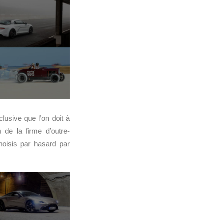
clusive que l’on doit à
n de la firme d’outre-
hoisis par hasard par