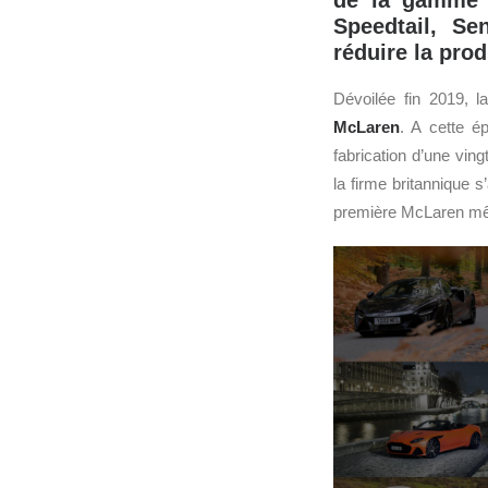
de la gamme 
Speedtail, S
réduire la pro
Dévoilée fin 2019, 
McLaren
. A cette ép
fabrication d’une vin
la firme britannique
première McLaren même