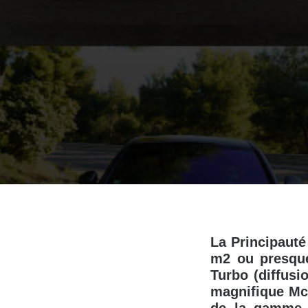
La Principauté
m2 ou presque
Turbo (diffus
magnifique McL