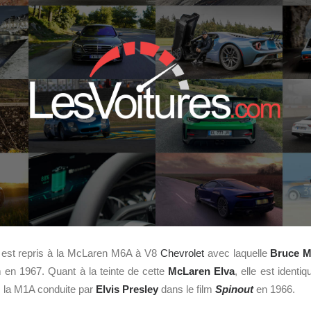
4 est repris à la McLaren M6A à V8
Chevrolet
avec laquelle
Bruce M
en 1967. Quant à la teinte de cette
McLaren Elva
, elle est ident
, la M1A conduite par
Elvis Presley
dans le film
Spinout
en 1966.