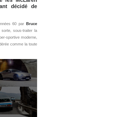
e les McLaren
ant décidé de
 années 60 par
Bruce
sorte, sous-traiter la
per-sportive moderne,
idérée comme la toute