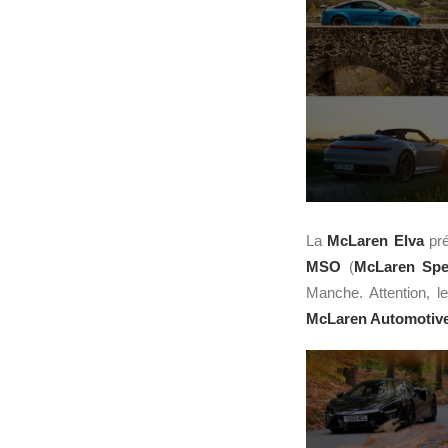
La
McLaren Elva
pr
MSO
(
McLaren Spe
Manche. Attention, l
McLaren Automotiv