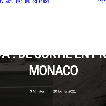
TV
ACTU
INSOLITES
COLLECTION
RADA
LES ANCIENNES
LE SALON RÉTROMOBILE
LE MANS CLASSIC
LE TOUR AUTO
 : DE SORTIE EN P
MONACO
3 Minutes
|
20 février 2021