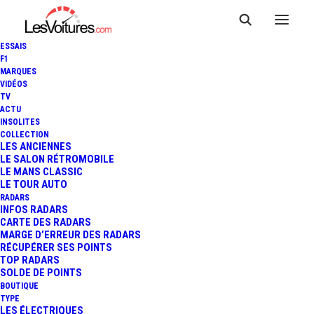
ESSAIS
F1
MARQUES
VIDÉOS
TV
ACTU
MCLAREN P1 : L'HYPERCAR
INSOLITES
COLLECTION
A-T-ELLE PULVÉRISÉ LE
LES ANCIENNES
LE SALON RÉTROMOBILE
LE MANS CLASSIC
RECORD DU NÜRBURGRING ?
LE TOUR AUTO
RADARS
INFOS RADARS
CARTE DES RADARS
1 Minute
|
22 octobre 2013
MARGE D’ERREUR DES RADARS
RÉCUPÉRER SES POINTS
TOP RADARS
SOLDE DE POINTS
BOUTIQUE
TYPE
LES ÉLECTRIQUES
FR