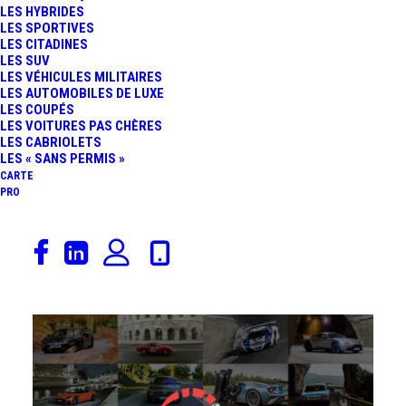
LES HYBRIDES
LES SPORTIVES
LES CITADINES
LES SUV
LES VÉHICULES MILITAIRES
LES AUTOMOBILES DE LUXE
LES COUPÉS
LES VOITURES PAS CHÈRES
LES CABRIOLETS
LES « SANS PERMIS »
CARTE
PRO
La question de la semaine : la
McLaren
P1
a-t-elle
pulvérisé le record du
Nordschleife
? Des rumeurs
annoncent en effet un temps record de 6’47″ !