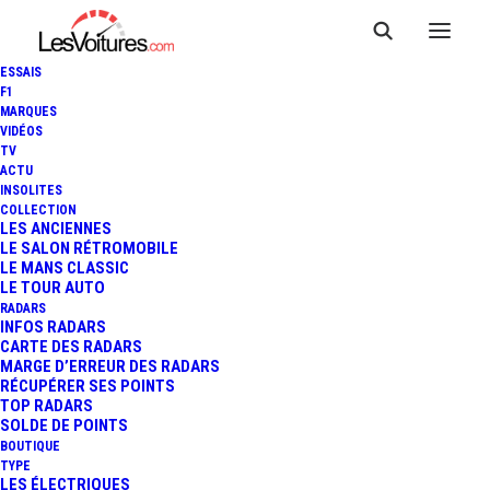
ESSAIS
F1
MARQUES
VIDÉOS
TV
ACTU
INSOLITES
MERCEDES-BENZ GLC : LE
COLLECTION
LES ANCIENNES
LE SALON RÉTROMOBILE
SUV FAIT SON RENOUVEAU
LE MANS CLASSIC
LE TOUR AUTO
RADARS
INFOS RADARS
5 Minutes
|
2 juin 2022
CARTE DES RADARS
MARGE D’ERREUR DES RADARS
RÉCUPÉRER SES POINTS
TOP RADARS
SOLDE DE POINTS
BOUTIQUE
FR
TYPE
LES ÉLECTRIQUES