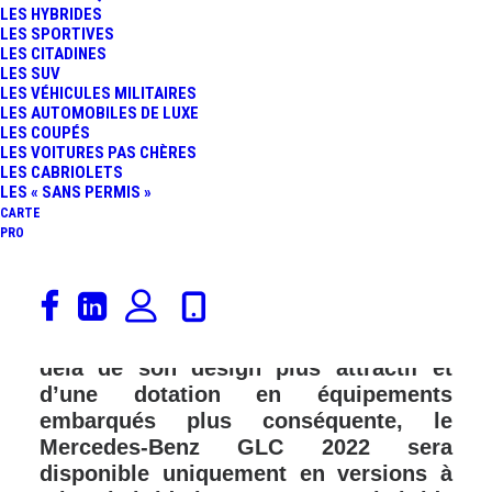
LES HYBRIDES
LES SPORTIVES
LES CITADINES
LES SUV
LES VÉHICULES MILITAIRES
LES AUTOMOBILES DE LUXE
LES COUPÉS
LES VOITURES PAS CHÈRES
LES CABRIOLETS
LES « SANS PERMIS »
CARTE
PRO
Le best-seller Mercedes de ces deux
dernières années se présente en une
nouvelle génération très abouti. Au-
delà de son design plus attractif et
d’une dotation en équipements
embarqués plus conséquente, le
Mercedes-Benz GLC 2022 sera
disponible uniquement en versions à