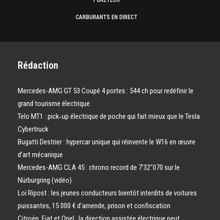
PURETECH
CARBURANTS EN DIRECT
Rédaction
Mercedes-AMG GT 53 Coupé 4 portes : 544 ch pour redéfinir le
grand tourisme électrique
Telo MT1 : pick‑up électrique de poche qui fait mieux que le Tesla
Cybertruck
Bugatti Destrier : hypercar unique qui réinvente le W16 en œuvre
d’art mécanique
Mercedes-AMG CLA 45 : chrono record de 7’32″070 sur le
Nürburgring (vidéo)
Loi Ripost : les jeunes conducteurs bientôt interdits de voitures
puissantes, 15 000 € d’amende, prison et confiscation
Citroën, Fiat et Opel : la direction assistée électrique peut