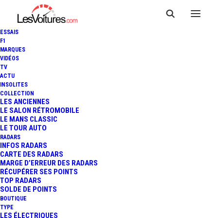
ESSAIS
F1
MARQUES
VIDÉOS
TV
ACTU
OCCASIONS : L'HEURE EST À
INSOLITES
COLLECTION
L'ACHAT D'UNE VOITURE À
LES ANCIENNES
LE SALON RÉTROMOBILE
LE MANS CLASSIC
0KM
LE TOUR AUTO
RADARS
INFOS RADARS
CARTE DES RADARS
4 Minutes
|
8 janvier 2022
MARGE D’ERREUR DES RADARS
RÉCUPÉRER SES POINTS
TOP RADARS
SOLDE DE POINTS
BOUTIQUE
TYPE
LES ÉLECTRIQUES
FR