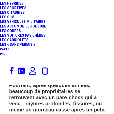
LES HYBRIDES
LES SPORTIVES
LES CITADINES
LES SUV
LES VÉHICULES MILITAIRES
LES AUTOMOBILES DE LUXE
LES COUPÉS
LES VOITURES PAS CHÈRES
LES CABRIOLETS
LES « SANS PERMIS »
CARTE
PRO
La Peugeot 3008 est un SUV qui plaît
énormément grâce à son allure
élégante et son intérieur soigné.
Pourtant, après quelques années,
beaucoup de propriétaires se
retrouvent avec un pare-chocs qui a
vécu : rayures profondes, fissures, ou
même un morceau cassé après un petit