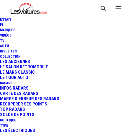
ESSAIS
F1
MARQUES
VIDÉOS
TV
ACTU
PEUGEOT 3008 : QUAND SON
INSOLITES
COLLECTION
PARE-CHOCS FAIT TRISTE
LES ANCIENNES
LE SALON RÉTROMOBILE
LE MANS CLASSIC
MINE
LE TOUR AUTO
RADARS
INFOS RADARS
CARTE DES RADARS
5 Minutes
|
22 mai 2026
MARGE D’ERREUR DES RADARS
RÉCUPÉRER SES POINTS
TOP RADARS
SOLDE DE POINTS
BOUTIQUE
TYPE
LES ÉLECTRIQUES
FR