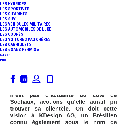
LES HYBRIDES
LES SPORTIVES
LES CITADINES
LES SUV
LES VÉHICULES MILITAIRES
LES AUTOMOBILES DE LUXE
LES COUPÉS
LES VOITURES PAS CHÈRES
LES CABRIOLETS
LES « SANS PERMIS »
CARTE
PRO
Un designer a imaginé à quoi pourrait
ressembler le SUV Peugeot 3008 en
version coupé. Même si cette version
n’est pas d’actualité du côté de
Sochaux, avouons qu’elle aurait pu
trouver sa clientèle. On doit cette
vision à KDesign AG, un Brésilien
connu également sous le nom de