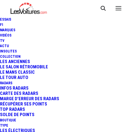
ESSAIS
F1
MARQUES
VIDÉOS
TV
ACTU
PEUGEOT 3008 : UNE
INSOLITES
COLLECTION
INTÉRESSANTE VISION EN
LES ANCIENNES
LE SALON RÉTROMOBILE
LE MANS CLASSIC
COUPÉ
LE TOUR AUTO
RADARS
INFOS RADARS
CARTE DES RADARS
2 Minutes
|
28 mars 2021
MARGE D’ERREUR DES RADARS
RÉCUPÉRER SES POINTS
TOP RADARS
SOLDE DE POINTS
BOUTIQUE
TYPE
LES ÉLECTRIQUES
FR