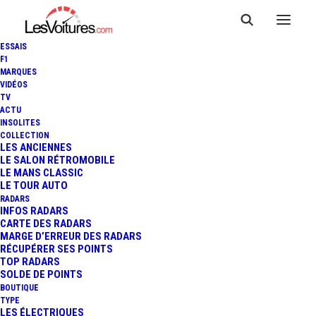
ESSAIS
F1
MARQUES
VIDÉOS
TV
PEUGEOT : RENAISSANCE
ACTU
INSOLITES
D’UN LIEN HISTORIQUE AVEC
COLLECTION
LES ANCIENNES
LE SALON RÉTROMOBILE
LE FC
LE MANS CLASSIC
LE TOUR AUTO
SOCHAUX‑MONTBÉLIARD
RADARS
INFOS RADARS
CARTE DES RADARS
MARGE D’ERREUR DES RADARS
RÉCUPÉRER SES POINTS
3 Minutes
|
19 mars 2026
TOP RADARS
SOLDE DE POINTS
BOUTIQUE
TYPE
LES ÉLECTRIQUES