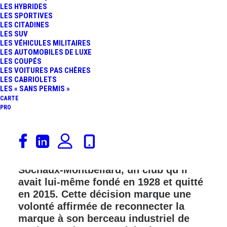
LES HYBRIDES
FR
LES SPORTIVES
LES CITADINES
LES SUV
LES VÉHICULES MILITAIRES
LES AUTOMOBILES DE LUXE
LES COUPÉS
LES VOITURES PAS CHÈRES
LES CABRIOLETS
LES « SANS PERMIS »
CARTE
PRO
Peugeot retrouve aujourd’hui un pan
essentiel de son identité en redevenant
sponsor principal du FC
Sochaux‑Montbéliard, un club qu’il
avait lui‑même fondé en 1928 et quitté
en 2015. Cette décision marque une
volonté affirmée de reconnecter la
marque à son berceau industriel de