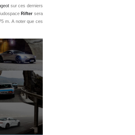
geot
sur ces derniers
e ludospace
Rifter
sera
75 m. A noter que ces