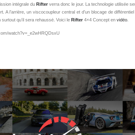
ssion intégrale du
Rifter
verra donc le jour. La technologie utilisée 
rt. A l’arrière, un viscocoupleur central et d’un blocage de différenti
n surtout qu’il sera rehaussé. Voici le
Rifter
4×4 Concept en
vidéo
.
be.com/watch?v=_e2wHRQDsxU