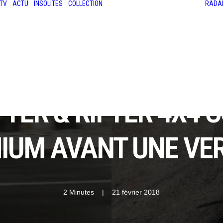
TV
ACTU
INSOLITES
COLLECTION
RADA
LES ANCIENNES
LE SALON RÉTROMOBILE
LE MANS CLASSIC
LE TOUR AUTO
TER & RIFTER 4X4 
IUM AVANT UNE VER
2 Minutes
|
21 février 2018