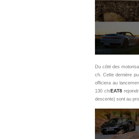
Du côté des motorisa
ch. Cette dernière pu
officiera au lanceme
130 ch/
EAT8
rejoind
descente) sont au pr