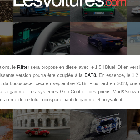
tions, le
Rifter
sera proposé en diesel avec le 1.5 l BlueHDi en vers
issante version pourra être couplée à la
EAT8
. En essence, le 1.2
nt du Ludospace, ceci en septembre 2018. Plus tard en 2019, une 
ra la gamme. Les systèmes Grip Control, des pneus Mud&Snow e
ogramme de ce futur ludospace haut de gamme et polyvalent.