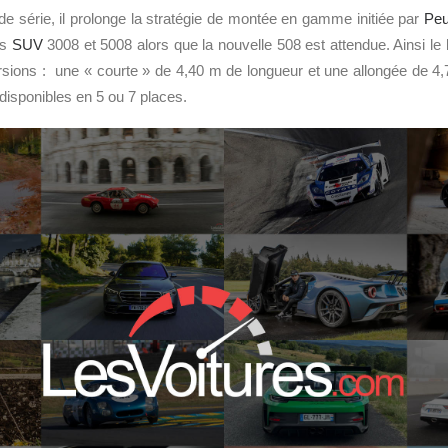
e série, il prolonge la stratégie de montée en gamme initiée par
Peu
es
SUV
3008 et 5008 alors que la nouvelle 508 est attendue. Ainsi l
sions : une « courte » de 4,40 m de longueur et une allongée de 4,
disponibles en 5 ou 7 places.