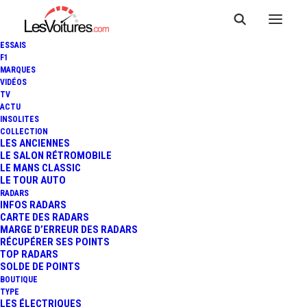
ESSAIS
F1
MARQUES
VIDÉOS
TV
ACTU
PORSCHE 918 SPYDER :
INSOLITES
COLLECTION
CHOISISSEZ VOTRE COULEUR
LES ANCIENNES
LE SALON RÉTROMOBILE
LE MANS CLASSIC
!
LE TOUR AUTO
RADARS
INFOS RADARS
CARTE DES RADARS
1 Minutes
|
14 septembre 2013
MARGE D’ERREUR DES RADARS
RÉCUPÉRER SES POINTS
TOP RADARS
SOLDE DE POINTS
BOUTIQUE
TYPE
LES ÉLECTRIQUES
FR