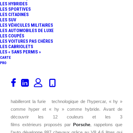
LES HYBRIDES
LES SPORTIVES
LES CITADINES
LES SUV
LES VÉHICULES MILITAIRES
LES AUTOMOBILES DE LUXE
LES COUPÉS
LES VOITURES PAS CHÈRES
LES CABRIOLETS
LES « SANS PERMIS »
CARTE
PRO
La
Porsche
918 Spyder
n’en finit plus de faire parler
d’elle. Après avoir été présentée dans sa version
définitive à
Francfort
, voici les livrées proposées. Elles
habilleront la furie technologique de l’hypercar, « hy »
comme hyper et « hy » comme hybride. Avant de
découvrir les 12 couleurs et les 3
films extérieurs proposés par
Porsche
, rappelons que
l’auto développe 887 chevaux grâce au V8 4,6 litres qui